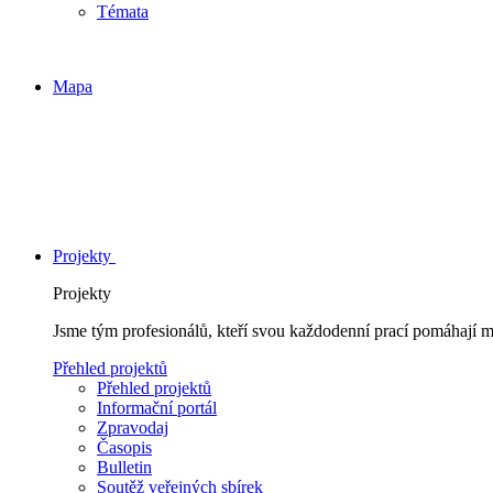
Témata
Mapa
Projekty
Projekty
Jsme tým profesionálů, kteří svou každodenní prací pomáhají 
Přehled projektů
Přehled projektů
Informační portál
Zpravodaj
Časopis
Bulletin
Soutěž veřejných sbírek