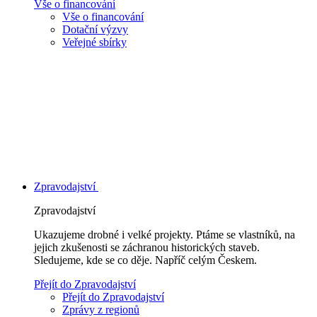
Vše o financování
Vše o financování
Dotační výzvy
Veřejné sbírky
Zpravodajství
Zpravodajství
Ukazujeme drobné i velké projekty. Ptáme se vlastníků, na
jejich zkušenosti se záchranou historických staveb.
Sledujeme, kde se co děje. Napříč celým Českem.
Přejít do Zpravodajství
Přejít do Zpravodajství
Zprávy z regionů