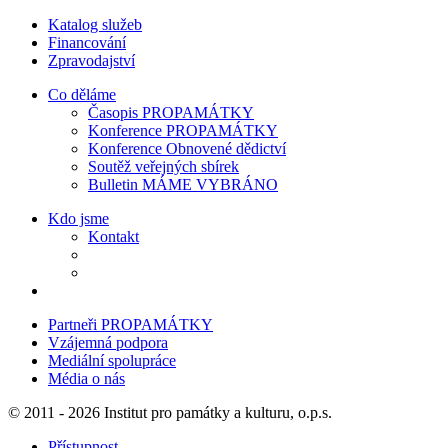
Katalog služeb
Financování
Zpravodajství
Co děláme
Časopis PROPAMÁTKY
Konference PROPAMÁTKY
Konference Obnovené dědictví
Soutěž veřejných sbírek
Bulletin MÁME VYBRÁNO
Kdo jsme
Kontakt
Partneři PROPAMÁTKY
Vzájemná podpora
Mediální spolupráce
Média o nás
© 2011 - 2026 Institut pro památky a kulturu, o.p.s.
Přístupnost