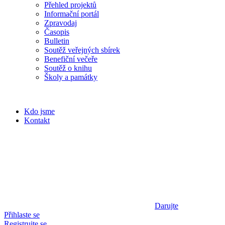
Přehled projektů
Informační portál
Zpravodaj
Časopis
Bulletin
Soutěž veřejných sbírek
Benefiční večeře
Soutěž o knihu
Školy a památky
Kdo jsme
Kontakt
Darujte
Přihlaste se
Registrujte se