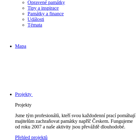
Opravené památky
Tipy a inspirace
Památky a finance
Události
Témata
Mapa
Projekty
Projekty
Jsme tým profesionálů, kteří svou každodenní prací pomáhají
majitelům zachraňovat památky napříč Českem. Fungujeme
od roku 2007 a naše aktivity jsou převáždě dlouhodobé.
Přehled projektů