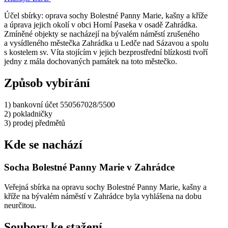
Účel sbírky: oprava sochy Bolestné Panny Marie, kašny a kříže
a úprava jejich okolí v obci Horní Paseka v osadě Zahrádka.
Zmíněné objekty se nacházejí na bývalém náměstí zrušeného
a vysídleného městečka Zahrádka u Ledče nad Sázavou a spolu
s kostelem sv. Víta stojícím v jejich bezprostřední blízkosti tvoří
jedny z mála dochovaných památek na toto městečko.
Způsob vybírání
1) bankovní účet 550567028/5500
2) pokladničky
3) prodej předmětů
Kde se nachází
Socha Bolestné Panny Marie v Zahrádce
Veřejná sbírka na opravu sochy Bolestné Panny Marie, kašny a
kříže na bývalém náměstí v Zahrádce byla vyhlášena na dobu
neurčitou.
Soubory ke stažení