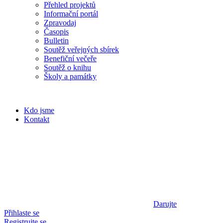
Přehled projektů
Informační portál
Zpravodaj
Časopis
Bulletin
Soutěž veřejných sbírek
Benefiční večeře
Soutěž o knihu
Školy a památky
Kdo jsme
Kontakt
Darujte
Přihlaste se
Registrujte se