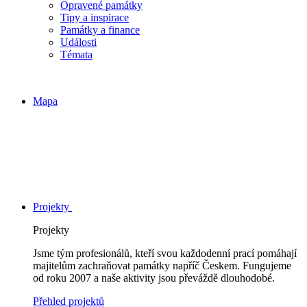
Opravené památky
Tipy a inspirace
Památky a finance
Události
Témata
Mapa
Projekty
Projekty
Jsme tým profesionálů, kteří svou každodenní prací pomáhají
majitelům zachraňovat památky napříč Českem. Fungujeme
od roku 2007 a naše aktivity jsou převáždě dlouhodobé.
Přehled projektů