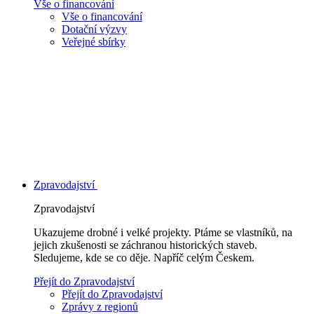
Vše o financování
Vše o financování
Dotační výzvy
Veřejné sbírky
Zpravodajství
Zpravodajství
Ukazujeme drobné i velké projekty. Ptáme se vlastníků, na
jejich zkušenosti se záchranou historických staveb.
Sledujeme, kde se co děje. Napříč celým Českem.
Přejít do Zpravodajství
Přejít do Zpravodajství
Zprávy z regionů