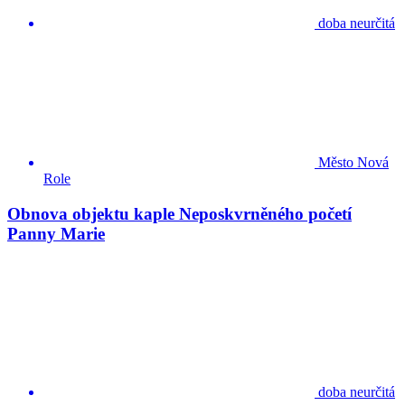
doba neurčitá
Město Nová
Role
Obnova objektu kaple Neposkvrněného početí
Panny Marie
doba neurčitá