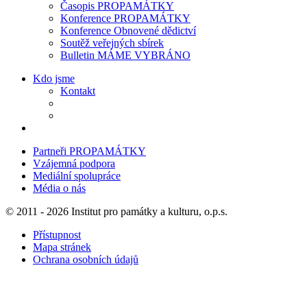
Časopis PROPAMÁTKY
Konference PROPAMÁTKY
Konference Obnovené dědictví
Soutěž veřejných sbírek
Bulletin MÁME VYBRÁNO
Kdo jsme
Kontakt
Partneři PROPAMÁTKY
Vzájemná podpora
Mediální spolupráce
Média o nás
© 2011 - 2026 Institut pro památky a kulturu, o.p.s.
Přístupnost
Mapa stránek
Ochrana osobních údajů