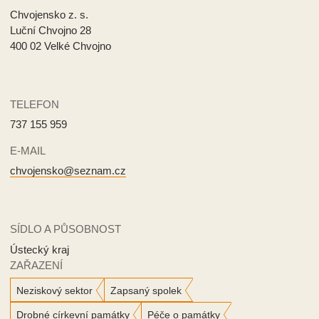
Chvojensko z. s.
Luční Chvojno 28
400 02 Velké Chvojno
TELEFON
737 155 959
E-MAIL
chvojensko@seznam.cz
SÍDLO A PŮSOBNOST
Ústecký kraj
ZAŘAZENÍ
Neziskový sektor
Zapsaný spolek
Drobné církevní památky
Péče o památky