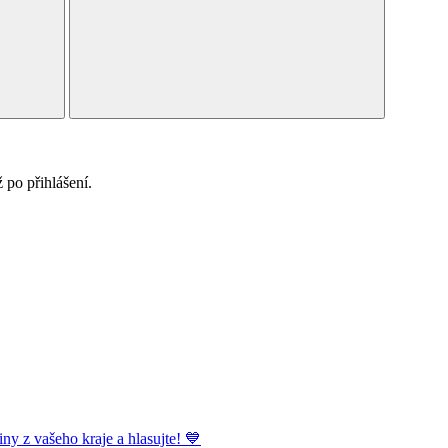
po přihlášení.
ny z vašeho kraje a hlasujte! 💙