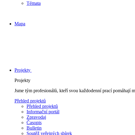
Témata
Mapa
Projekty
Projekty
Jsme tým profesionálů, kteří svou každodenní prací pomáhají 
Přehled projektů
Přehled projektů
Informační portál
Zpravodaj
Časopis
Bulletin
Soutěž veřejných sbírek