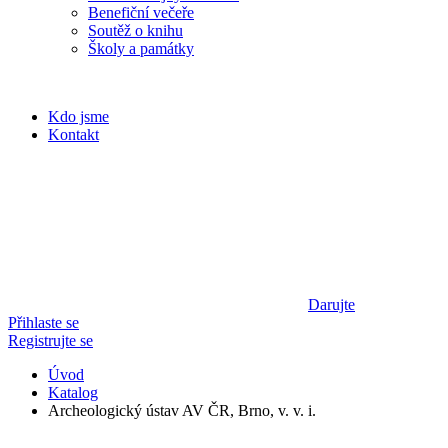
Benefiční večeře
Soutěž o knihu
Školy a památky
Kdo jsme
Kontakt
Darujte
Přihlaste se
Registrujte se
Úvod
Katalog
Archeologický ústav AV ČR, Brno, v. v. i.