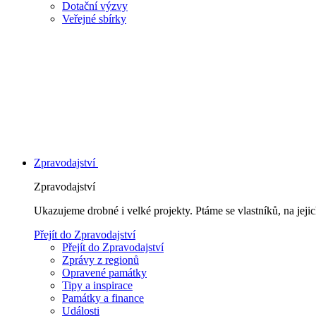
Dotační výzvy
Veřejné sbírky
Zpravodajství
Zpravodajství
Ukazujeme drobné i velké projekty. Ptáme se vlastníků, na jej
Přejít do Zpravodajství
Přejít do Zpravodajství
Zprávy z regionů
Opravené památky
Tipy a inspirace
Památky a finance
Události