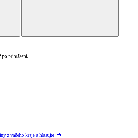
po přihlášení.
ny z vašeho kraje a hlasujte! 💙