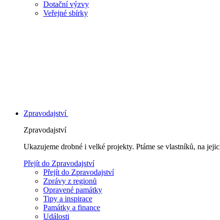
Dotační výzvy
Veřejné sbírky
Zpravodajství
Zpravodajství
Ukazujeme drobné i velké projekty. Ptáme se vlastníků, na jej
Přejít do Zpravodajství
Přejít do Zpravodajství
Zprávy z regionů
Opravené památky
Tipy a inspirace
Památky a finance
Události