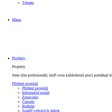
Témata
Mapa
Projekty
Projekty
Jsme tým profesionálů, kteří svou každodenní prací pomáhají 
Přehled projektů
Přehled projektů
Informační portál
Zpravodaj
Časopis
Bulletin
Soutěž veřejných sbírek