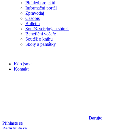
Přehled projektů
Informační portál
Zpravodaj
Časopis
Bulletin
Soutěž veřejných sbírek
Benefiční večeře
Soutěž o knihu
Školy a památky
Kdo jsme
Kontakt
Darujte
Přihlaste se
Registrujte se