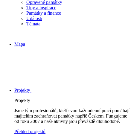
Opravené památky
Tipy a inspirace
Památky a finance
Události
Témata
Mapa
Projekty
Projekty
Jsme tým profesionálů, kteří svou každodenní prací pomáhají
majitelům zachraňovat památky napříč Českem. Fungujeme
od roku 2007 a naše aktivity jsou převáždě dlouhodobé.
Přehled projektů