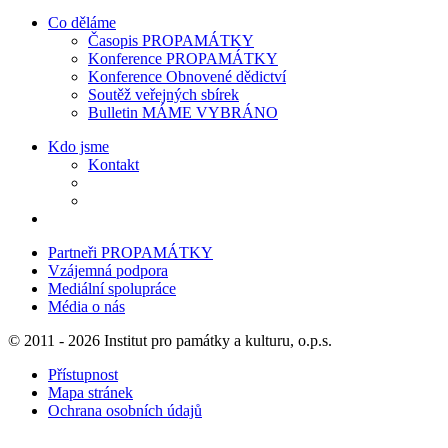
Co děláme
Časopis PROPAMÁTKY
Konference PROPAMÁTKY
Konference Obnovené dědictví
Soutěž veřejných sbírek
Bulletin MÁME VYBRÁNO
Kdo jsme
Kontakt
Partneři PROPAMÁTKY
Vzájemná podpora
Mediální spolupráce
Média o nás
© 2011 - 2026 Institut pro památky a kulturu, o.p.s.
Přístupnost
Mapa stránek
Ochrana osobních údajů