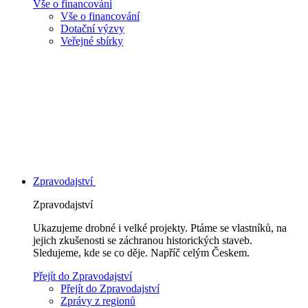
Vše o financování
Vše o financování
Dotační výzvy
Veřejné sbírky
Zpravodajství
Zpravodajství
Ukazujeme drobné i velké projekty. Ptáme se vlastníků, na
jejich zkušenosti se záchranou historických staveb.
Sledujeme, kde se co děje. Napříč celým Českem.
Přejít do Zpravodajství
Přejít do Zpravodajství
Zprávy z regionů