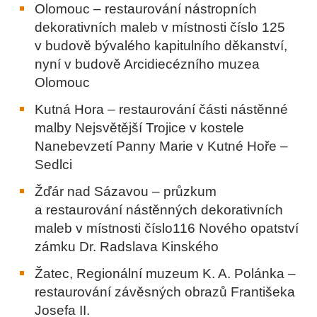
Olomouc – restaurování nástropních
dekorativních maleb v místnosti číslo 125
v budově bývalého kapitulního děkanství,
nyní v budově Arcidiecézního muzea
Olomouc
Kutná Hora – restaurování části nástěnné
malby Nejsvětější Trojice v kostele
Nanebevzetí Panny Marie v Kutné Hoře –
Sedlci
Žďár nad Sázavou – průzkum
a restaurování nástěnných dekorativních
maleb v místnosti číslo116 Nového opatství
zámku Dr. Radslava Kinského
Žatec, Regionální muzeum K. A. Polánka –
restaurování závěsných obrazů Františeka
Josefa II.