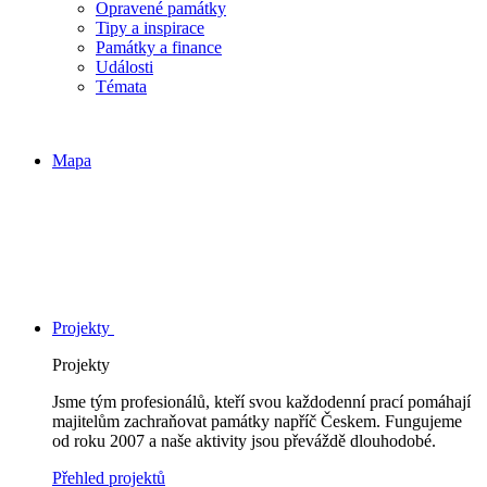
Opravené památky
Tipy a inspirace
Památky a finance
Události
Témata
Mapa
Projekty
Projekty
Jsme tým profesionálů, kteří svou každodenní prací pomáhají
majitelům zachraňovat památky napříč Českem. Fungujeme
od roku 2007 a naše aktivity jsou převáždě dlouhodobé.
Přehled projektů