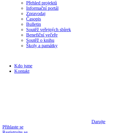
Přehled projektů
Informační portál
Zpravodaj
Časopis
Bulletin
Soutěž veřejných sbírek
Benefiční večeře
Soutěž o knihu
Školy a památky
Kdo jsme
Kontakt
Darujte
Přihlaste se
Registrujte se