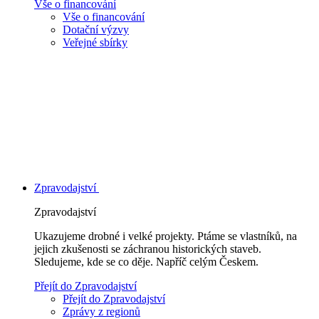
Vše o financování
Vše o financování
Dotační výzvy
Veřejné sbírky
Zpravodajství
Zpravodajství
Ukazujeme drobné i velké projekty. Ptáme se vlastníků, na
jejich zkušenosti se záchranou historických staveb.
Sledujeme, kde se co děje. Napříč celým Českem.
Přejít do Zpravodajství
Přejít do Zpravodajství
Zprávy z regionů