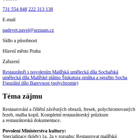
731 554 848
222 313 138
E-mail
padevet.pavel@seznam.cz
Sídlo a působnost
Hlavní město Praha
Zařazení
Restaurátoři s povolením
Malířská umělecká díla
Sochařská
umělecká díla
Malířské plátno
Štukatura omítka a sgrafito
Socha
Figurální dílo
Barevnost (polychromie)
Téma zájmu
Restaurování a čištění závěsných obrazů, fresek, polychromovaných
řezeb, malba kopií. Kompletní restaurátorský průzkum
a restaurátorská dokumentace.
Povolení Ministerstva kultury:
Specializace (kódy) 1a, 2a v rozsahu: Restaurovat malířská