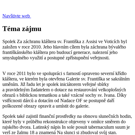
Navštivte web
Téma zájmu
Spolek Za záchranu kláštera sv. Františka z Assisi ve Voticích byl
založen v roce 2010. Jeho hlavním cílem byla záchrana bývalého
františkánského kláštera pro budoucí generace, nalezení jeho
smysluplného využití a postupné zpřístupnění veřejnosti.
V roce 2011 bylo ve spolupráci s farností opraveno severní křídlo
kláštera, ve kterém byla otevřena Galerie sv. Františka se sakrálním
uměním. Již řadu let je spolek iniciátorem veřejné sbírky
a pravidelným žadatelem o dotace na restaurování velkoplošných
obrazů s biblickou tematikou a také vzácné sochy sv. Ivana. Díky
vstřícnosti dárců a dotacím od Nadace OF se postupně daří
poškozené obrazy opravit a umístit do galerie.
Spolek také zajistil finanční prostředky na obnovu slunečních hodin,
které byly v průběhu rekonstrukce objeveny v omítce směrem do
rajského dvora. Latinský nápis In sole posuit tabernaculum suum je
verš ze žalmu 18 a znamená Na slunci si zbudoval svůj stan.