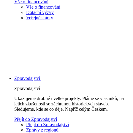
Vše o financování
Vše o financování
Dotační výzvy
Veřejné sbírky
Zpravodajství
Zpravodajství
Ukazujeme drobné i velké projekty. Ptáme se vlastníků, na
jejich zkušenosti se záchranou historických staveb.
Sledujeme, kde se co děje. Napříč celým Českem.
Přejít do Zpravodajství
Přejít do Zpravodajství
Zprávy z regionů