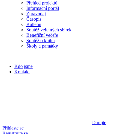
Přehled projektů
Informační portál
Zpravodaj
Časopis
Bulletin
Soutěž veřejných sbírek
Benefiční večeře
Soutěž o knihu
Školy a památky
Kdo jsme
Kontakt
Darujte
Přihlaste se
Registrujte se