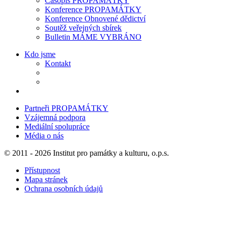
Časopis PROPAMÁTKY
Konference PROPAMÁTKY
Konference Obnovené dědictví
Soutěž veřejných sbírek
Bulletin MÁME VYBRÁNO
Kdo jsme
Kontakt
Partneři PROPAMÁTKY
Vzájemná podpora
Mediální spolupráce
Média o nás
© 2011 - 2026 Institut pro památky a kulturu, o.p.s.
Přístupnost
Mapa stránek
Ochrana osobních údajů