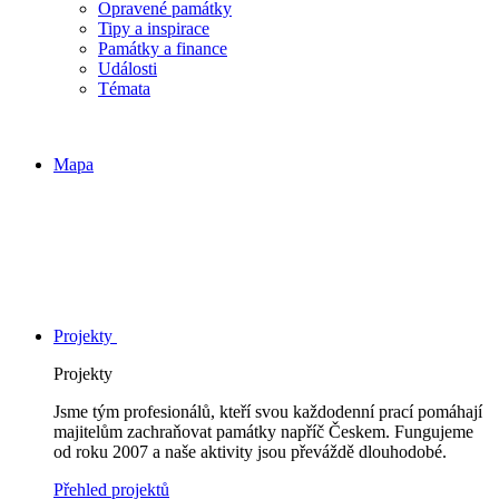
Opravené památky
Tipy a inspirace
Památky a finance
Události
Témata
Mapa
Projekty
Projekty
Jsme tým profesionálů, kteří svou každodenní prací pomáhají
majitelům zachraňovat památky napříč Českem. Fungujeme
od roku 2007 a naše aktivity jsou převáždě dlouhodobé.
Přehled projektů