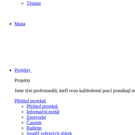
Témata
Mapa
Projekty
Projekty
Jsme tým profesionálů, kteří svou každodenní prací pomáhají 
Přehled projektů
Přehled projektů
Informační portál
Zpravodaj
Časopis
Bulletin
Soutěž veřejných sbírek