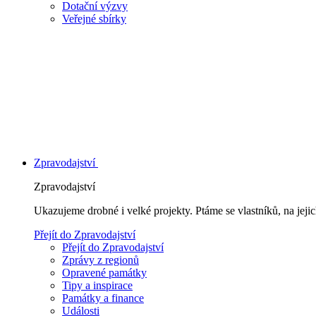
Dotační výzvy
Veřejné sbírky
Zpravodajství
Zpravodajství
Ukazujeme drobné i velké projekty. Ptáme se vlastníků, na jej
Přejít do Zpravodajství
Přejít do Zpravodajství
Zprávy z regionů
Opravené památky
Tipy a inspirace
Památky a finance
Události