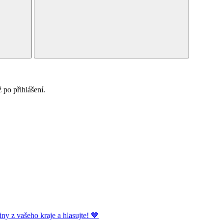
po přihlášení.
ny z vašeho kraje a hlasujte! 💙