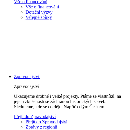
Vše o financování
Vše o financování
Dotační výzvy
Veřejné sbírky
Zpravodajství
Zpravodajství
Ukazujeme drobné i velké projekty. Ptáme se vlastníků, na
jejich zkušenosti se záchranou historických staveb.
Sledujeme, kde se co děje. Napříč celým Českem.
Přejít do Zpravodajství
Přejít do Zpravodajství
Zprávy z regionů