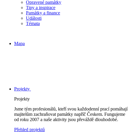
Opravené památky
Tipy a inspirace
Památky a finance
Události
Témata
Mapa
Projekty
Projekty
Jsme tým profesionálů, kteří svou každodenní prací pomáhají
majitelům zachraňovat památky napříč Českem. Fungujeme
od roku 2007 a naše aktivity jsou převáždě dlouhodobé.
Přehled projektů