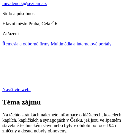
mivalencik@seznam.cz
Sídlo a působnost
Hlavní město Praha, Celá ČR
Zařazení
Řemesla a odborné firmy
Multimédia a internetové portály
Navštivte web
Téma zájmu
Na těchto stránkách naleznete informace o klášterech, kostelech,
kaplích, kapličkách a synagogách v Česku, jež jsou ve špatném
stavebně-technickém stavu nebo byly v období po roce 1945
zničeny a dosud nebyly obnoveny.