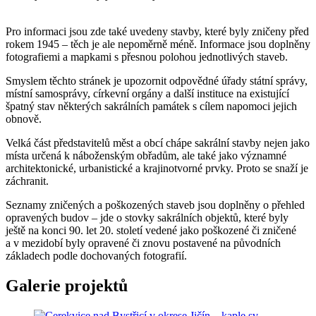
Pro informaci jsou zde také uvedeny stavby, které byly zničeny před
rokem 1945 – těch je ale nepoměrně méně. Informace jsou doplněny
fotografiemi a mapkami s přesnou polohou jednotlivých staveb.
Smyslem těchto stránek je upozornit odpovědné úřady státní správy,
místní samosprávy, církevní orgány a další instituce na existující
špatný stav některých sakrálních památek s cílem napomoci jejich
obnově.
Velká část představitelů měst a obcí chápe sakrální stavby nejen jako
místa určená k náboženským obřadům, ale také jako významné
architektonické, urbanistické a krajinotvorné prvky. Proto se snaží je
záchranit.
Seznamy zničených a poškozených staveb jsou doplněny o přehled
opravených budov – jde o stovky sakrálních objektů, které byly
ještě na konci 90. let 20. století vedené jako poškozené či zničené
a v mezidobí byly opravené či znovu postavené na původních
základech podle dochovaných fotografií.
Galerie projektů