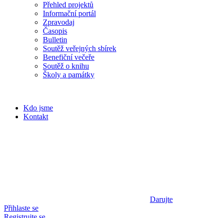
Přehled projektů
Informační portál
Zpravodaj
Časopis
Bulletin
Soutěž veřejných sbírek
Benefiční večeře
Soutěž o knihu
Školy a památky
Kdo jsme
Kontakt
Darujte
Přihlaste se
Registrujte se