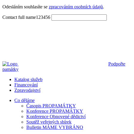
Odesláním souhlasíte se 
zpracováním osobních údajů
.
Contact full name123456
Podpořte
památky
Katalog služeb
Financování
Zpravodajství
Co děláme
Časopis PROPAMÁTKY
Konference PROPAMÁTKY
Konference Obnovené dědictví
Soutěž veřejných sbírek
Bulletin MÁME VYBRÁNO