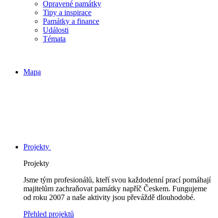
Opravené památky
Tipy a inspirace
Památky a finance
Události
Témata
Mapa
Projekty
Projekty
Jsme tým profesionálů, kteří svou každodenní prací pomáhají
majitelům zachraňovat památky napříč Českem. Fungujeme
od roku 2007 a naše aktivity jsou převáždě dlouhodobé.
Přehled projektů