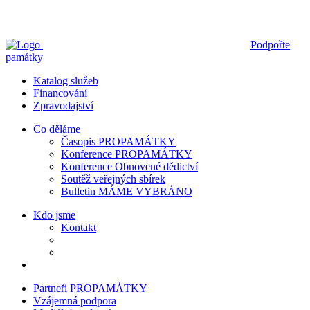
Podpořte
památky
Katalog služeb
Financování
Zpravodajství
Co děláme
Časopis PROPAMÁTKY
Konference PROPAMÁTKY
Konference Obnovené dědictví
Soutěž veřejných sbírek
Bulletin MÁME VYBRÁNO
Kdo jsme
Kontakt
Partneři PROPAMÁTKY
Vzájemná podpora