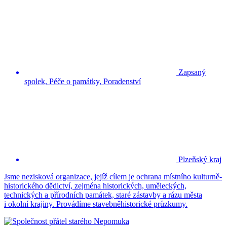
Zapsaný
spolek, Péče o památky, Poradenství
Plzeňský kraj
Jsme nezisková organizace, jejíž cílem je ochrana místního kulturně-
historického dědictví, zejména historických, uměleckých,
technických a přírodních památek, staré zástavby a rázu města
i okolní krajiny. Provádíme stavebněhistorické průzkumy.