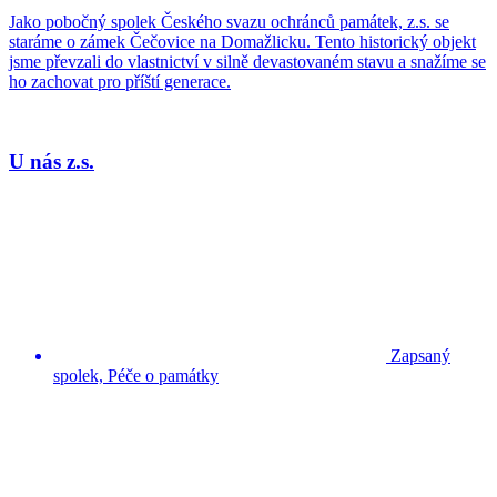
Jako pobočný spolek Českého svazu ochránců památek, z.s. se
staráme o zámek Čečovice na Domažlicku. Tento historický objekt
jsme převzali do vlastnictví v silně devastovaném stavu a snažíme se
ho zachovat pro příští generace.
U nás z.s.
Zapsaný
spolek, Péče o památky