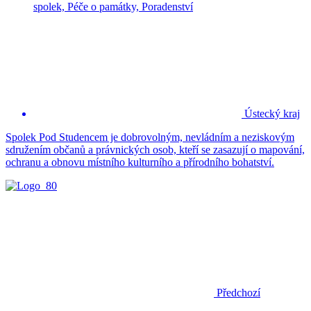
spolek, Péče o památky, Poradenství
Ústecký kraj
Spolek Pod Studencem je dobrovolným, nevládním a neziskovým
sdružením občanů a právnických osob, kteří se zasazují o mapování,
ochranu a obnovu místního kulturního a přírodního bohatství.
Předchozí