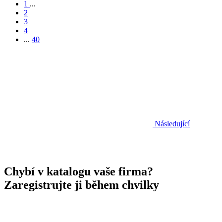
1
...
2
3
4
...
40
Následující
Chybí v katalogu vaše firma?
Zaregistrujte ji během chvilky