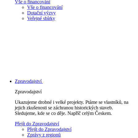
Vše o financování
Vše o financování
Dotační výzvy
Veřejné sbírky
Zpravodajství
Zpravodajství
Ukazujeme drobné i velké projekty. Ptáme se vlastníků, na
jejich zkušenosti se záchranou historických staveb.
Sledujeme, kde se co děje. Napříč celým Českem.
Přejít do Zpravodajství
Přejít do Zpravodajství
Zprávy z regionů