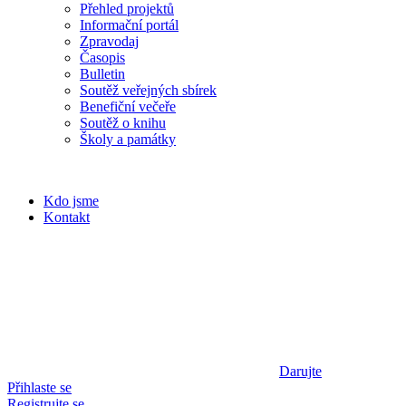
Přehled projektů
Informační portál
Zpravodaj
Časopis
Bulletin
Soutěž veřejných sbírek
Benefiční večeře
Soutěž o knihu
Školy a památky
Kdo jsme
Kontakt
Darujte
Přihlaste se
Registrujte se