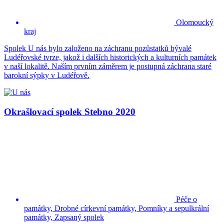
Olomoucký
kraj
Spolek U nás bylo založeno na záchranu pozůstatků bývalé
Ludéřovské tvrze, jakož i dalších historických a kulturních památek
v naší lokalitě. Naším prvním záměrem je postupná záchrana staré
barokní sýpky v Ludéřově.
Okrašlovací spolek Stebno 2020
Péče o
památky, Drobné církevní památky, Pomníky a sepulkrální
památky, Zapsaný spolek