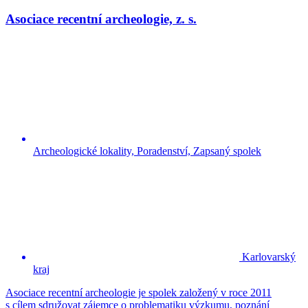
Asociace recentní archeologie, z. s.
Archeologické lokality, Poradenství, Zapsaný spolek
Karlovarský
kraj
Asociace recentní archeologie je spolek založený v roce 2011
s cílem sdružovat zájemce o problematiku výzkumu, poznání