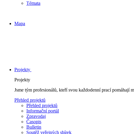
Témata
Mapa
Projekty
Projekty
Jsme tým profesionálů, kteří svou každodenní prací pomáhají 
Přehled projektů
Přehled projektů
Informační portál
Zpravodaj
Časopis
Bulletin
Soutěž veřejných sbírek