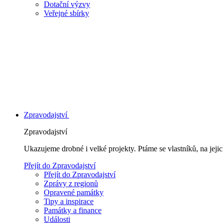
Dotační výzvy
Veřejné sbírky
Zpravodajství
Zpravodajství
Ukazujeme drobné i velké projekty. Ptáme se vlastníků, na jej
Přejít do Zpravodajství
Přejít do Zpravodajství
Zprávy z regionů
Opravené památky
Tipy a inspirace
Památky a finance
Události