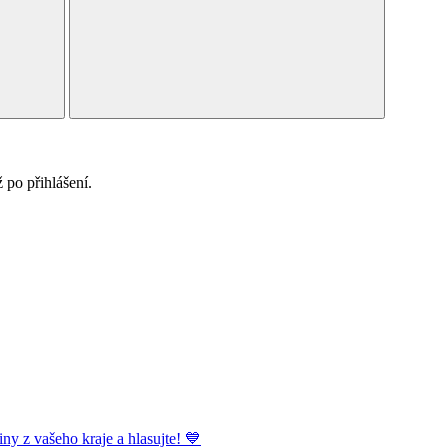
po přihlášení.
ny z vašeho kraje a hlasujte! 💙