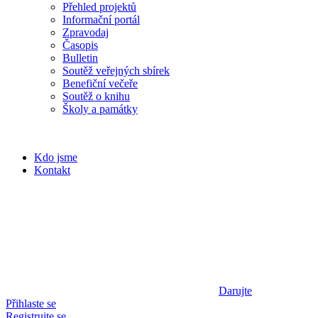
Přehled projektů
Informační portál
Zpravodaj
Časopis
Bulletin
Soutěž veřejných sbírek
Benefiční večeře
Soutěž o knihu
Školy a památky
Kdo jsme
Kontakt
Darujte
Přihlaste se
Registrujte se