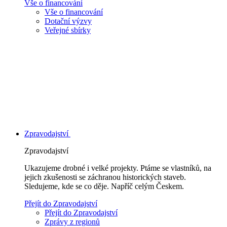
Vše o financování
Vše o financování
Dotační výzvy
Veřejné sbírky
Zpravodajství
Zpravodajství
Ukazujeme drobné i velké projekty. Ptáme se vlastníků, na
jejich zkušenosti se záchranou historických staveb.
Sledujeme, kde se co děje. Napříč celým Českem.
Přejít do Zpravodajství
Přejít do Zpravodajství
Zprávy z regionů