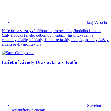
kraj Vysočina
Naše firma se zabývá těžbou a zpracováním přírodního kamene
(žuly a opuky) a jeho odbornou montáží - historická centra,
chodníky, dlažby, obklady, kamenné fasády, sloupky, patníky, kašny
a další prvky architektury.
Lučební závody Draslovka a.s. Kolín
Stavební a
restaurátorská chemie