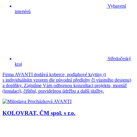
Vybavení
interiérů
Středočeský
kraj
Firma AVANTI dodává koberce, podlahové krytiny (i
s individuálním vzorem dle původní předlohy či vlastního designu)
a doplňky. Zajistíme Vám odbornou konzultaci projektu, montáž
(instalaci), čištění, pravidelnou údržbu a další služby.
KOLOVRAT, ČM spol. s r.o.