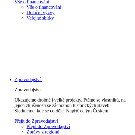
Vše o financování
Vše o financování
Dotační výzvy
Veřejné sbírky
Zpravodajství
Zpravodajství
Ukazujeme drobné i velké projekty. Ptáme se vlastníků, na
jejich zkušenosti se záchranou historických staveb.
Sledujeme, kde se co děje. Napříč celým Českem.
Přejít do Zpravodajství
Přejít do Zpravodajství
Zprávy z regionů