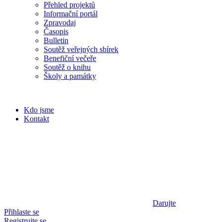
Přehled projektů
Informační portál
Zpravodaj
Časopis
Bulletin
Soutěž veřejných sbírek
Benefiční večeře
Soutěž o knihu
Školy a památky
Kdo jsme
Kontakt
Darujte
Přihlaste se
Registrujte se