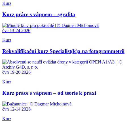
Kurz
Kurz práce s vápnem – sgrafita
čvc
13-24
2026
Kurz
Rekvalifikační kurz Specialist(k)a na fotogrammetrii
čvn
19-20
2026
Kurz
Kurz práce s vápnem – od teorie k praxi
čvn
12-14
2026
Kurz