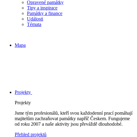
Opravené památky
Tipy a inspirace
Památky a finance
Události
Témata
Mapa
Projekty
Projekty
Jsme tým profesionálů, kteří svou každodenní prací pomáhají
majitelům zachraňovat památky napříč Českem. Fungujeme
od roku 2007 a naše aktivity jsou převáždě dlouhodobé.
Přehled projektů