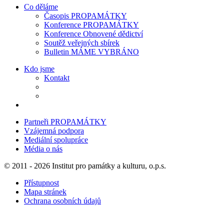
Co děláme
Časopis PROPAMÁTKY
Konference PROPAMÁTKY
Konference Obnovené dědictví
Soutěž veřejných sbírek
Bulletin MÁME VYBRÁNO
Kdo jsme
Kontakt
Partneři PROPAMÁTKY
Vzájemná podpora
Mediální spolupráce
Média o nás
© 2011 - 2026 Institut pro památky a kulturu, o.p.s.
Přístupnost
Mapa stránek
Ochrana osobních údajů