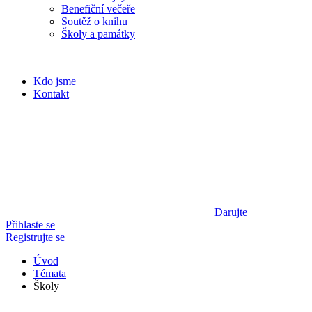
Benefiční večeře
Soutěž o knihu
Školy a památky
Kdo jsme
Kontakt
Darujte
Přihlaste se
Registrujte se
Úvod
Témata
Školy