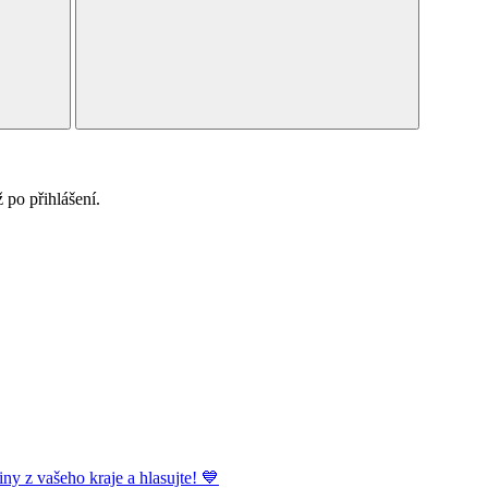
po přihlášení.
ny z vašeho kraje a hlasujte! 💙