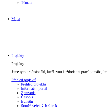
Témata
Mapa
Projekty
Projekty
Jsme tým profesionálů, kteří svou každodenní prací pomáhají 
Přehled projektů
Přehled projektů
Informační portál
Zpravodaj
Časopis
Bulletin
Soutěž veřejných sbírek