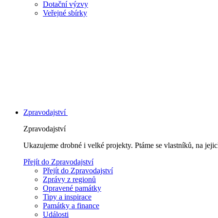
Dotační výzvy
Veřejné sbírky
Zpravodajství
Zpravodajství
Ukazujeme drobné i velké projekty. Ptáme se vlastníků, na jej
Přejít do Zpravodajství
Přejít do Zpravodajství
Zprávy z regionů
Opravené památky
Tipy a inspirace
Památky a finance
Události