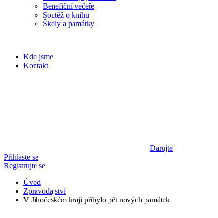
Benefiční večeře
Soutěž o knihu
Školy a památky
Kdo jsme
Kontakt
Darujte
Přihlaste se
Registrujte se
Úvod
Zpravodajství
V Jihočeském kraji přibylo pět nových památek