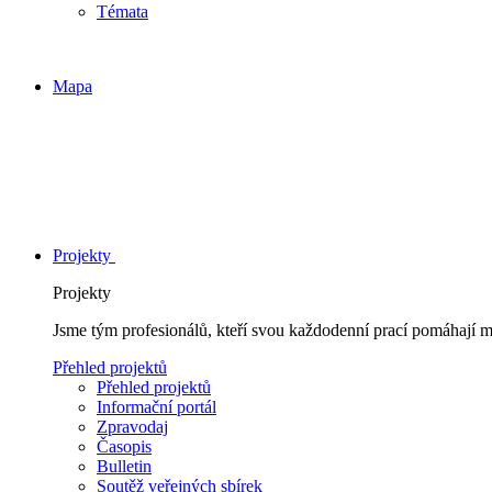
Témata
Mapa
Projekty
Projekty
Jsme tým profesionálů, kteří svou každodenní prací pomáhají 
Přehled projektů
Přehled projektů
Informační portál
Zpravodaj
Časopis
Bulletin
Soutěž veřejných sbírek