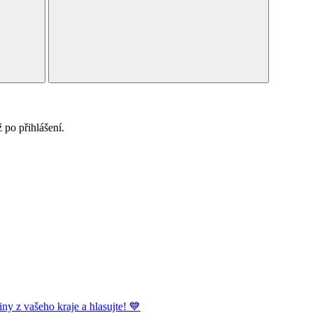
po přihlášení.
ny z vašeho kraje a hlasujte! 💙