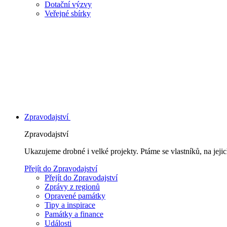
Dotační výzvy
Veřejné sbírky
Zpravodajství
Zpravodajství
Ukazujeme drobné i velké projekty. Ptáme se vlastníků, na jej
Přejít do Zpravodajství
Přejít do Zpravodajství
Zprávy z regionů
Opravené památky
Tipy a inspirace
Památky a finance
Události