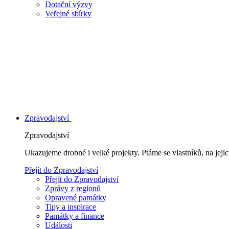
Dotační výzvy
Veřejné sbírky
Zpravodajství
Zpravodajství
Ukazujeme drobné i velké projekty. Ptáme se vlastníků, na jej
Přejít do Zpravodajství
Přejít do Zpravodajství
Zprávy z regionů
Opravené památky
Tipy a inspirace
Památky a finance
Události