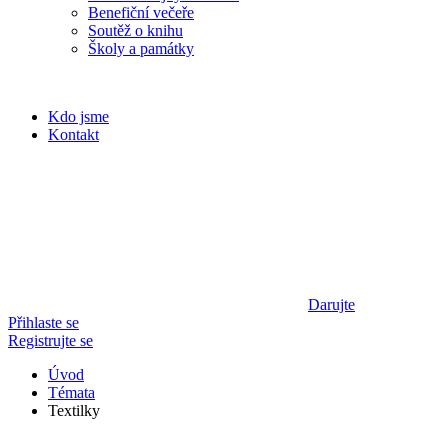
Benefiční večeře
Soutěž o knihu
Školy a památky
Kdo jsme
Kontakt
Darujte
Přihlaste se
Registrujte se
Úvod
Témata
Textilky