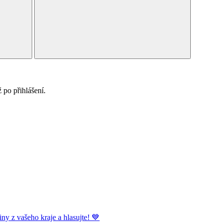
po přihlášení.
ny z vašeho kraje a hlasujte! 💙