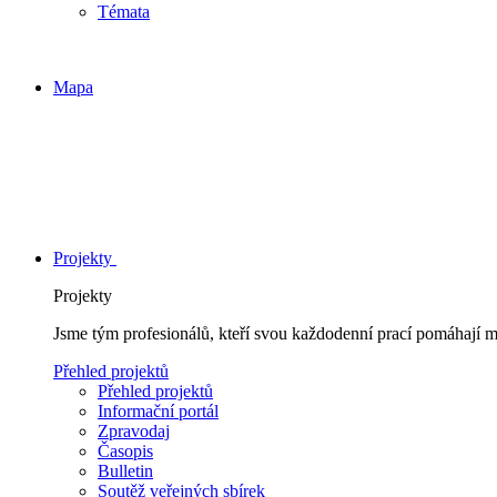
Témata
Mapa
Projekty
Projekty
Jsme tým profesionálů, kteří svou každodenní prací pomáhají 
Přehled projektů
Přehled projektů
Informační portál
Zpravodaj
Časopis
Bulletin
Soutěž veřejných sbírek