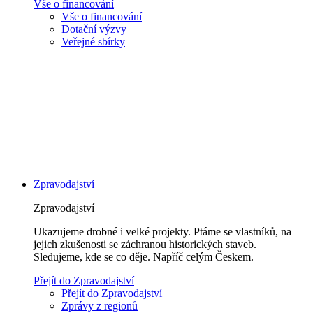
Vše o financování
Vše o financování
Dotační výzvy
Veřejné sbírky
Zpravodajství
Zpravodajství
Ukazujeme drobné i velké projekty. Ptáme se vlastníků, na
jejich zkušenosti se záchranou historických staveb.
Sledujeme, kde se co děje. Napříč celým Českem.
Přejít do Zpravodajství
Přejít do Zpravodajství
Zprávy z regionů