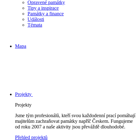
Opravené památky
Tipy a inspirace
Památky a finance
Události
Témata
Mapa
Projekty
Projekty
Jsme tým profesionálů, kteří svou každodenní prací pomáhají
majitelům zachraňovat památky napříč Českem. Fungujeme
od roku 2007 a naše aktivity jsou převáždě dlouhodobé.
Přehled projektů