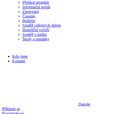
Přehled projektů
Informační portál
Zpravodaj
Časopis
Bulletin
Soutěž veřejných sbírek
Benefiční večeře
Soutěž o knihu
Školy a památky
Kdo jsme
Kontakt
Darujte
Přihlaste se
Registrujte se