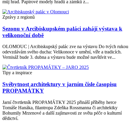
můj hrad. Papírové modely hradů a zámků z...
Zprávy z regionů
Sezonu v Arcibiskupském paláci zahájí výstava k
velikonoční době
OLOMOUC | Arcibiskupský palác zve na výstavu Do tvých rukou
odevzdávám svého ducha: Velikonoce v umění, víře a tradicích.
Vernisáž bude 3. dubna a výstavu bude možné navštívit ve...
Tipy a inspirace
Svébytnost architektury v jarním čísle časopisu
PROPAMÁTKY
Jarní čtvrtletník PROPAMÁTKY 2025 přináší příběhy herce
Tomáše Hanáka, filantropa Zdeňka Rossmanna či architektky
Bohumily Mrzenové a další zajímavosti ze světa péče o kulturní
dědictví.