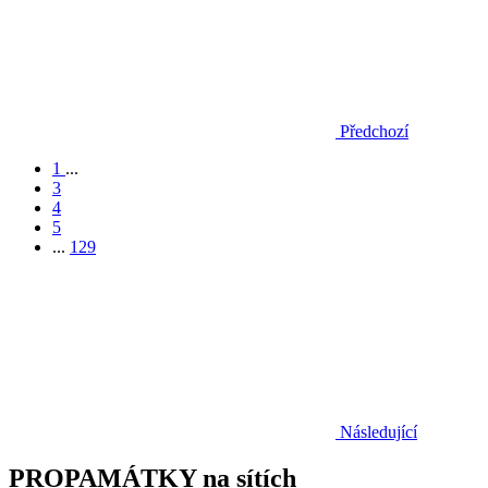
Předchozí
1
...
3
4
5
...
129
Následující
PROPAMÁTKY na sítích