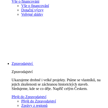
Vše o financování
Vše o financování
Dotační výzvy
Veřejné sbírky
Zpravodajství
Zpravodajství
Ukazujeme drobné i velké projekty. Ptáme se vlastníků, na
jejich zkušenosti se záchranou historických staveb.
Sledujeme, kde se co děje. Napříč celým Českem.
Přejít do Zpravodajství
Přejít do Zpravodajství
Zprávy z regionů