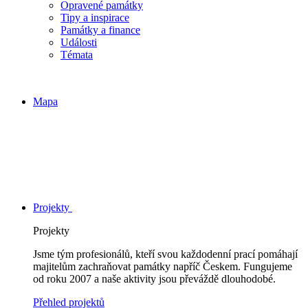
Opravené památky
Tipy a inspirace
Památky a finance
Události
Témata
Mapa
Projekty
Projekty
Jsme tým profesionálů, kteří svou každodenní prací pomáhají
majitelům zachraňovat památky napříč Českem. Fungujeme
od roku 2007 a naše aktivity jsou převáždě dlouhodobé.
Přehled projektů