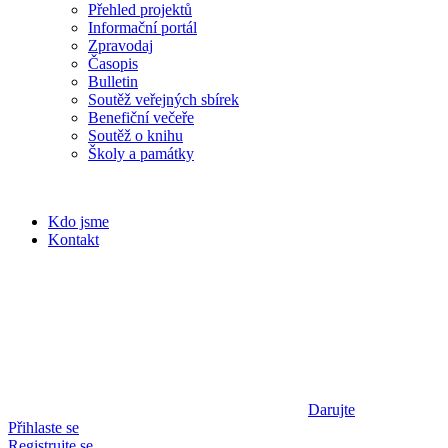
Přehled projektů
Informační portál
Zpravodaj
Časopis
Bulletin
Soutěž veřejných sbírek
Benefiční večeře
Soutěž o knihu
Školy a památky
Kdo jsme
Kontakt
Darujte
Přihlaste se
Registrujte se