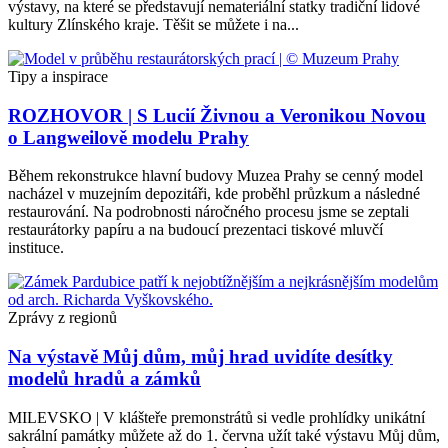
výstavy, na které se představují nemateriální statky tradiční lidové
kultury Zlínského kraje. Těšit se můžete i na...
Tipy a inspirace
ROZHOVOR | S Lucií Živnou a Veronikou Novou
o Langweilově modelu Prahy
Během rekonstrukce hlavní budovy Muzea Prahy se cenný model
nacházel v muzejním depozitáři, kde proběhl průzkum a následné
restaurování. Na podrobnosti náročného procesu jsme se zeptali
restaurátorky papíru a na budoucí prezentaci tiskové mluvčí
instituce.
Zprávy z regionů
Na výstavě Můj dům, můj hrad uvidíte desítky
modelů hradů a zámků
MILEVSKO | V klášteře premonstrátů si vedle prohlídky unikátní
sakrální památky můžete až do 1. června užít také výstavu Můj dům,