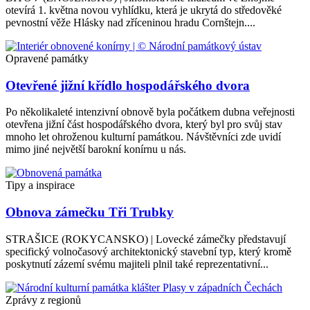
otevírá 1. května novou vyhlídku, která je ukrytá do středověké
pevnostní věže Hlásky nad zříceninou hradu Cornštejn....
Opravené památky
Otevřené jižní křídlo hospodářského dvora
Po několikaleté intenzivní obnově byla počátkem dubna veřejnosti
otevřena jižní část hospodářského dvora, který byl pro svůj stav
mnoho let ohroženou kulturní památkou. Návštěvníci zde uvidí
mimo jiné největší barokní konírnu u nás.
Tipy a inspirace
Obnova zámečku Tři Trubky
STRAŠICE (ROKYCANSKO) | Lovecké zámečky představují
specifický volnočasový architektonický stavební typ, který kromě
poskytnutí zázemí svému majiteli plnil také reprezentativní...
Zprávy z regionů