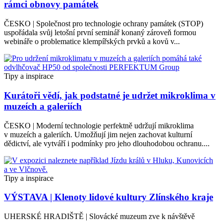
rámci obnovy památek
ČESKO | Společnost pro technologie ochrany památek (STOP)
uspořádala svůj letošní první seminář konaný zároveň formou
webináře o problematice klempířských prvků a kovů v...
Tipy a inspirace
Kurátoři vědí, jak podstatné je udržet mikroklima v
muzeích a galeriích
ČESKO | Moderní technologie perfektně udržují mikroklima
v muzeích a galeriích. Umožňují jim nejen zachovat kulturní
dědictví, ale vytváří i podmínky pro jeho dlouhodobou ochranu....
Tipy a inspirace
VÝSTAVA | Klenoty lidové kultury Zlínského kraje
UHERSKÉ HRADIŠTĚ | Slovácké muzeum zve k návštěvě