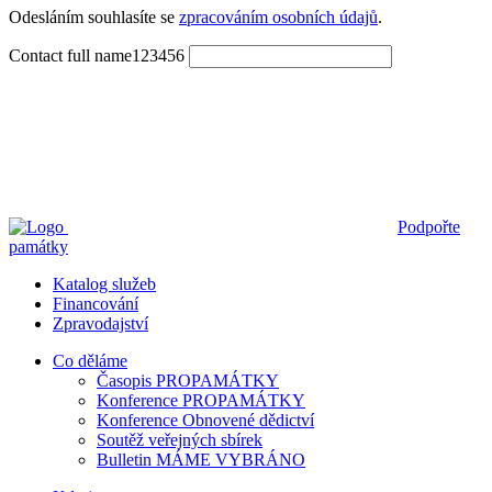
Odesláním souhlasíte se 
zpracováním osobních údajů
.
Contact full name123456
Podpořte
památky
Katalog služeb
Financování
Zpravodajství
Co děláme
Časopis PROPAMÁTKY
Konference PROPAMÁTKY
Konference Obnovené dědictví
Soutěž veřejných sbírek
Bulletin MÁME VYBRÁNO