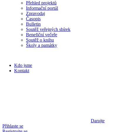
Přehled projektů
Informační portál
Zpravodaj
Časopis
Bulletin
Soutěž veřejných sbírek
Benefiční večeře
Soutěž o knihu
Školy a památky
Kdo jsme
Kontakt
Darujte
Přihlaste se
Registrujte se