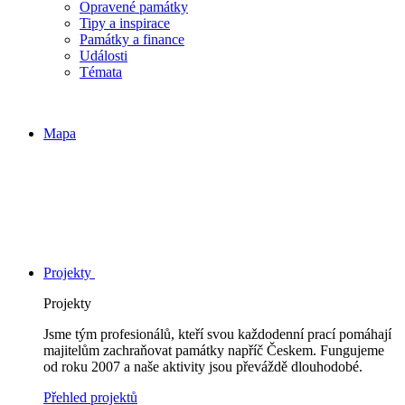
Opravené památky
Tipy a inspirace
Památky a finance
Události
Témata
Mapa
Projekty
Projekty
Jsme tým profesionálů, kteří svou každodenní prací pomáhají
majitelům zachraňovat památky napříč Českem. Fungujeme
od roku 2007 a naše aktivity jsou převáždě dlouhodobé.
Přehled projektů