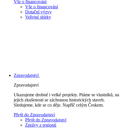
Vše o financování
Vše o financování
Dotační výzvy
Veřejné sbírky
Zpravodajství
Zpravodajství
Ukazujeme drobné i velké projekty. Ptáme se vlastníků, na
jejich zkušenosti se záchranou historických staveb.
Sledujeme, kde se co děje. Napříč celým Českem.
Přejít do Zpravodajství
Přejít do Zpravodajství
Zprávy z regionů