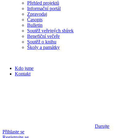
Přehled projektů
Informační portál
Zpravodaj
Časopis
Bulletin
Soutěž veřejných sbírek
Benefiční večeře
Soutěž o knihu
Školy a památky
Kdo jsme
Kontakt
Darujte
Přihlaste se
Registrujte se