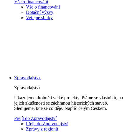
Vše o financování
Vše o financování
Dotační výzvy
Veřejné sbírky
Zpravodajství
Zpravodajství
Ukazujeme drobné i velké projekty. Ptáme se vlastníků, na
jejich zkušenosti se záchranou historických staveb.
Sledujeme, kde se co děje. Napříč celým Českem.
Přejít do Zpravodajství
Přejít do Zpravodajství
Zprávy z regionů