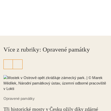
Tři historické mosty v Česku ožily díky zdárné
památkové rekonstrukci
Košaté spektrum historických mostních konstrukcí představuje
důležitou a nedílnou součást našeho architektonického
a kulturního dědictví. Vzhledem k jejich typologické rozmanitosti
se zaměříme na trojici nedávno obnovených příkladů z různých
vývojových etap.
Více k tématu:
Fary