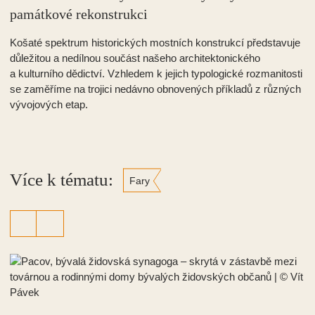
Zprávy z regionů
Záchrana synagogy v Pacově: návrat místa, na
které se mělo zapomenout
Pátrání po osudech židovských rodin přivedlo Pavla Tychtla až
k pacovské synagoze využívané jako skladiště a ukryté
v průmyslovém areálu, a k blízkému rabínskému domu. Spolek
Tikkun Pacov dnes oba objekty opravuje a zároveň skládá zpět
příběhy zmizelých občanů.
Více k tématu:
Dny evropského dědictví