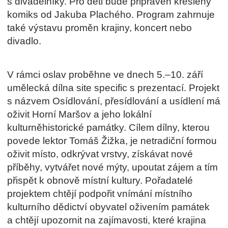
s divadelníky. Pro děti bude připraven kreslený
komiks od Jakuba Plachého. Program zahrnuje
také výstavu proměn krajiny, koncert nebo
divadlo.
V rámci oslav proběhne ve dnech 5.–10. září
umělecká dílna site specific s prezentací. Projekt
s názvem Osídlování, přesídlování a usídlení má
oživit Horní Maršov a jeho lokální
kulturněhistorické památky. Cílem dílny, kterou
povede lektor Tomáš Žižka, je netradiční formou
oživit místo, odkrývat vrstvy, získávat nové
příběhy, vytvářet nové mýty, upoutat zájem a tím
přispět k obnově místní kultury. Pořadatelé
projektem chtějí podpořit vnímání místního
kulturního dědictví obyvatel oživením památek
a chtějí upozornit na zajímavosti, které krajina