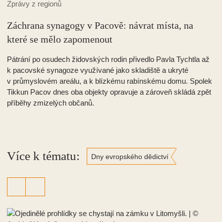
Tipy a inspirace
Září ve znamení Dnů evropského dědictví
Měsíc září patří již tradičně Dnům evropského dědictví – letos
s podtitulem Architektonické dědictví. Kasteláni hradů a zámků
na Liberecku, Pardubicku a Královéhradecku při této příležitosti
odemknou jindy nepřístupné prostory a převezmou roli
průvodců.
PROPAMÁTKY na sítích