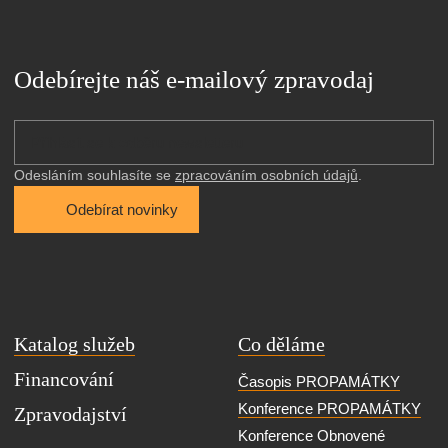
Konference Obnovené
dědictví
Soutěž veřejných sbírek
Bulletin MÁME VYBRÁNO
Kdo jsme
Partneři
PROPAMÁTKY
Kontakt
Vzájemná podpora
Mediální spolupráce
Média o nás
© 2011 - 2026 Institut pro památky a kulturu, o.p.s.
Přístupnost
Mapa stránek
Ochrana osobních údajů