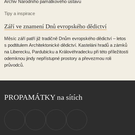
Odebírejte náš e-mailový zpravodaj
Odesláním souhlasíte se 
zpracováním osobních údajů
.
Odebírat novinky
Katalog služeb
Co děláme
Financování
Časopis PROPAMÁTKY
Konference PROPAMÁTKY
Zpravodajství