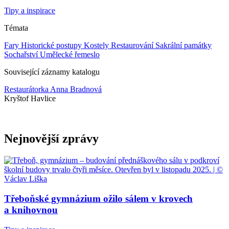
Tipy a inspirace
Témata
Fary
Historické postupy
Kostely
Restaurování
Sakrální památky
Sochařství
Umělecké řemeslo
Související záznamy katalogu
Restaurátorka Anna Bradnová
Kryštof Havlice
Nejnovější zprávy
Třeboňské gymnázium ožilo sálem v krovech
a knihovnou