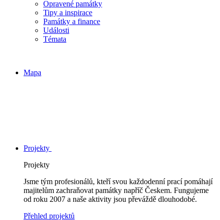
Opravené památky
Tipy a inspirace
Památky a finance
Události
Témata
Mapa
Projekty
Projekty
Jsme tým profesionálů, kteří svou každodenní prací pomáhají
majitelům zachraňovat památky napříč Českem. Fungujeme
od roku 2007 a naše aktivity jsou převáždě dlouhodobé.
Přehled projektů