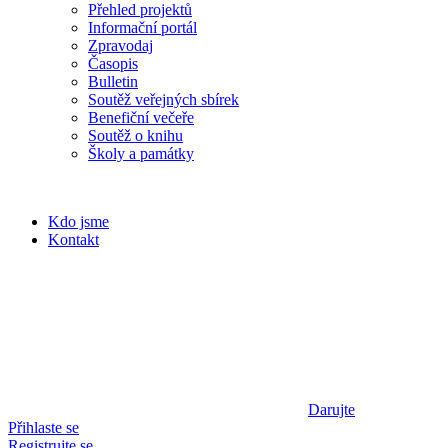
Přehled projektů
Informační portál
Zpravodaj
Časopis
Bulletin
Soutěž veřejných sbírek
Benefiční večeře
Soutěž o knihu
Školy a památky
Kdo jsme
Kontakt
Darujte
Přihlaste se
Registrujte se