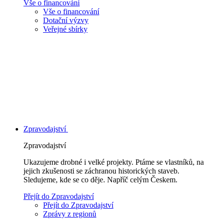
Vše o financování
Vše o financování
Dotační výzvy
Veřejné sbírky
Zpravodajství
Zpravodajství
Ukazujeme drobné i velké projekty. Ptáme se vlastníků, na
jejich zkušenosti se záchranou historických staveb.
Sledujeme, kde se co děje. Napříč celým Českem.
Přejít do Zpravodajství
Přejít do Zpravodajství
Zprávy z regionů