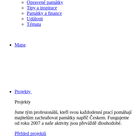
Opravené památky
Tipy a inspirace
Památky a finance
Události
Témata
Mapa
Projekty
Projekty
Jsme tým profesionálů, kteří svou každodenní prací pomáhají
majitelům zachraňovat památky napříč Českem. Fungujeme
od roku 2007 a naše aktivity jsou převáždě dlouhodobé.
Přehled projektů