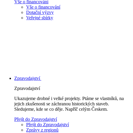
Vše o financování
Vše o financování
Dotační výzvy
Veřejné sbírky
Zpravodajství
Zpravodajství
Ukazujeme drobné i velké projekty. Ptáme se vlastníků, na
jejich zkušenosti se záchranou historických staveb.
Sledujeme, kde se co děje. Napříč celým Českem.
Přejít do Zpravodajství
Přejít do Zpravodajství
Zprávy z regionů