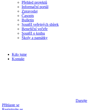
Přehled projektů
Informační portál
Zpravodaj
Časopis
Bulletin
Soutěž veřejných sbírek
Benefiční večeře
Soutěž o knihu
Školy a památky
Kdo jsme
Kontakt
Darujte
Přihlaste se
Registrujte se