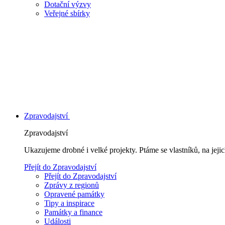
Dotační výzvy
Veřejné sbírky
Zpravodajství
Zpravodajství
Ukazujeme drobné i velké projekty. Ptáme se vlastníků, na jej
Přejít do Zpravodajství
Přejít do Zpravodajství
Zprávy z regionů
Opravené památky
Tipy a inspirace
Památky a finance
Události