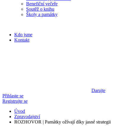
Benefiční večeře
Soutěž o knihu
Školy a památky
Kdo jsme
Kontakt
Darujte
Přihlaste se
Registrujte se
Úvod
Zpravodajství
ROZHOVOR | Památky ožívají díky jasné strategii