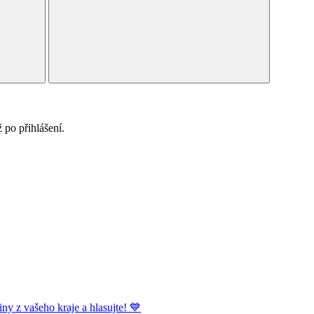
po přihlášení.
ny z vašeho kraje a hlasujte! 💙