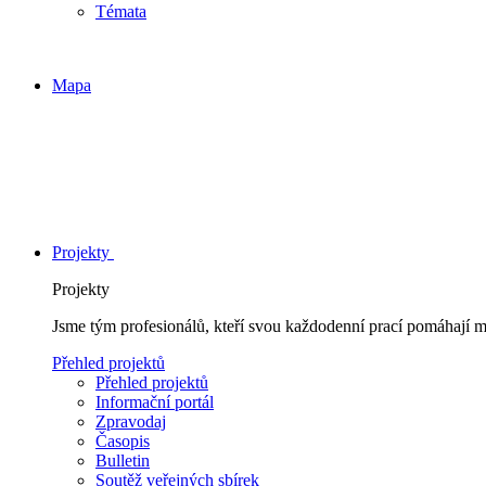
Témata
Mapa
Projekty
Projekty
Jsme tým profesionálů, kteří svou každodenní prací pomáhají 
Přehled projektů
Přehled projektů
Informační portál
Zpravodaj
Časopis
Bulletin
Soutěž veřejných sbírek