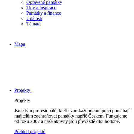
Opravené památky
Tipy a inspirace
Památky a finance
Události
Témata
Mapa
Projekty
Projekty
Jsme tým profesionálů, kteří svou každodenní prací pomáhají
majitelům zachraňovat památky napříč Českem. Fungujeme
od roku 2007 a naše aktivity jsou převáždě dlouhodobé.
Přehled projektů