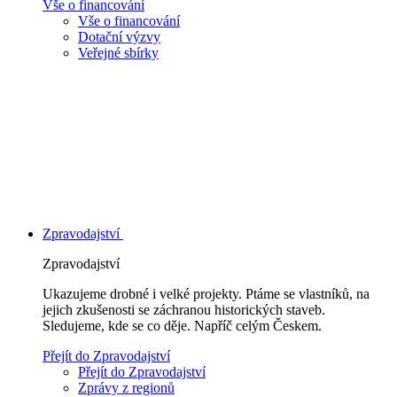
Vše o financování
Vše o financování
Dotační výzvy
Veřejné sbírky
Zpravodajství
Zpravodajství
Ukazujeme drobné i velké projekty. Ptáme se vlastníků, na
jejich zkušenosti se záchranou historických staveb.
Sledujeme, kde se co děje. Napříč celým Českem.
Přejít do Zpravodajství
Přejít do Zpravodajství
Zprávy z regionů