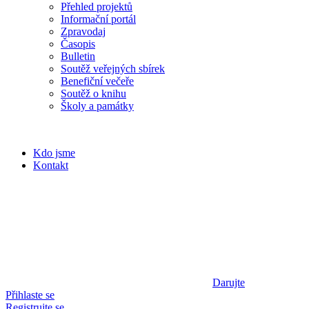
Přehled projektů
Informační portál
Zpravodaj
Časopis
Bulletin
Soutěž veřejných sbírek
Benefiční večeře
Soutěž o knihu
Školy a památky
Kdo jsme
Kontakt
Darujte
Přihlaste se
Registrujte se