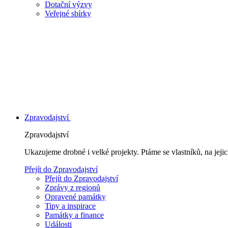
Dotační výzvy
Veřejné sbírky
Zpravodajství
Zpravodajství
Ukazujeme drobné i velké projekty. Ptáme se vlastníků, na jej
Přejít do Zpravodajství
Přejít do Zpravodajství
Zprávy z regionů
Opravené památky
Tipy a inspirace
Památky a finance
Události