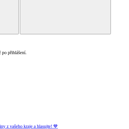
po přihlášení.
ny z vašeho kraje a hlasujte! 💙