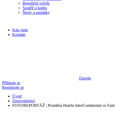
Benefiční večeře
Soutěž o knihu
Školy a památky
Kdo jsme
Kontakt
Darujte
Přihlaste se
Registrujte se
Úvod
Zpravodajství
FOTOREPORTÁŽ | Proměna Hotelu InterContinental ve Fair