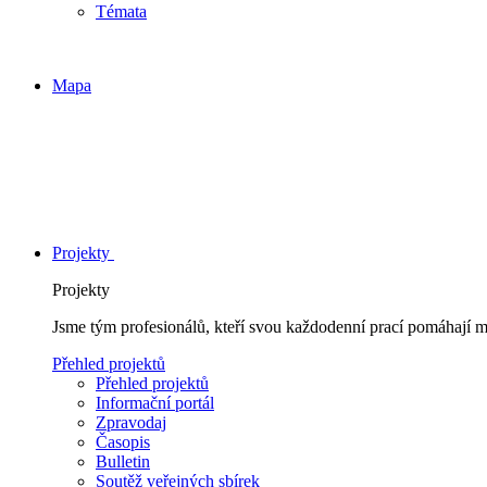
Témata
Mapa
Projekty
Projekty
Jsme tým profesionálů, kteří svou každodenní prací pomáhají 
Přehled projektů
Přehled projektů
Informační portál
Zpravodaj
Časopis
Bulletin
Soutěž veřejných sbírek