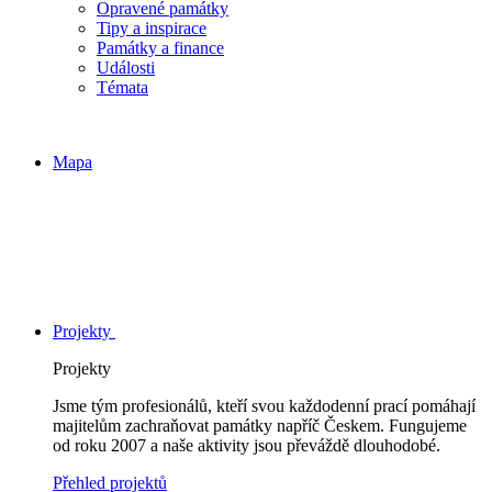
Opravené památky
Tipy a inspirace
Památky a finance
Události
Témata
Mapa
Projekty
Projekty
Jsme tým profesionálů, kteří svou každodenní prací pomáhají
majitelům zachraňovat památky napříč Českem. Fungujeme
od roku 2007 a naše aktivity jsou převáždě dlouhodobé.
Přehled projektů