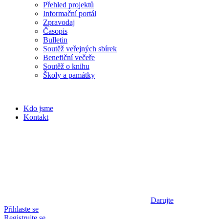
Přehled projektů
Informační portál
Zpravodaj
Časopis
Bulletin
Soutěž veřejných sbírek
Benefiční večeře
Soutěž o knihu
Školy a památky
Kdo jsme
Kontakt
Darujte
Přihlaste se
Registrujte se