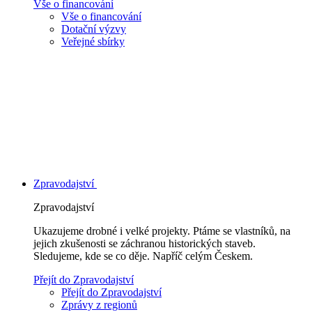
Vše o financování
Vše o financování
Dotační výzvy
Veřejné sbírky
Zpravodajství
Zpravodajství
Ukazujeme drobné i velké projekty. Ptáme se vlastníků, na
jejich zkušenosti se záchranou historických staveb.
Sledujeme, kde se co děje. Napříč celým Českem.
Přejít do Zpravodajství
Přejít do Zpravodajství
Zprávy z regionů