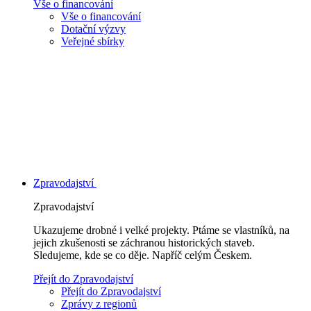
Vše o financování
Vše o financování
Dotační výzvy
Veřejné sbírky
Zpravodajství
Zpravodajství
Ukazujeme drobné i velké projekty. Ptáme se vlastníků, na
jejich zkušenosti se záchranou historických staveb.
Sledujeme, kde se co děje. Napříč celým Českem.
Přejít do Zpravodajství
Přejít do Zpravodajství
Zprávy z regionů