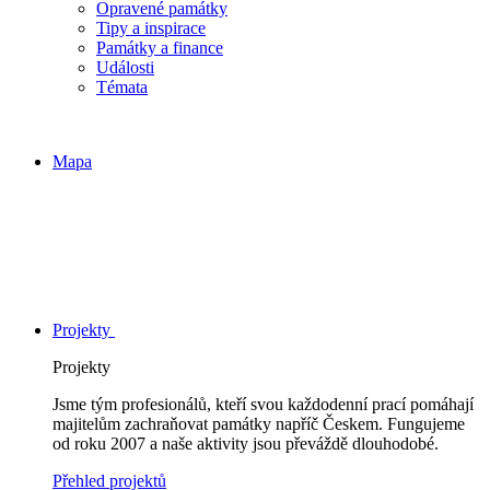
Opravené památky
Tipy a inspirace
Památky a finance
Události
Témata
Mapa
Projekty
Projekty
Jsme tým profesionálů, kteří svou každodenní prací pomáhají
majitelům zachraňovat památky napříč Českem. Fungujeme
od roku 2007 a naše aktivity jsou převáždě dlouhodobé.
Přehled projektů