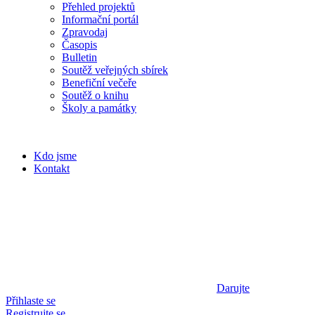
Přehled projektů
Informační portál
Zpravodaj
Časopis
Bulletin
Soutěž veřejných sbírek
Benefiční večeře
Soutěž o knihu
Školy a památky
Kdo jsme
Kontakt
Darujte
Přihlaste se
Registrujte se