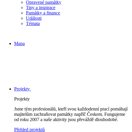
Opravené památky
Tipy a inspirace
Památky a finance
Události
Témata
Mapa
Projekty
Projekty
Jsme tým profesionálů, kteří svou každodenní prací pomáhají
majitelům zachraňovat památky napříč Českem. Fungujeme
od roku 2007 a naše aktivity jsou převáždě dlouhodobé.
Přehled projektů