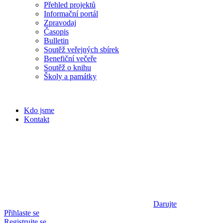
Přehled projektů
Informační portál
Zpravodaj
Časopis
Bulletin
Soutěž veřejných sbírek
Benefiční večeře
Soutěž o knihu
Školy a památky
Kdo jsme
Kontakt
Darujte
Přihlaste se
Registrujte se