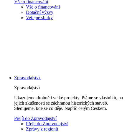
Vše o financování
Vše o financování
Dotační výzvy
Veřejné sbírky
Zpravodajství
Zpravodajství
Ukazujeme drobné i velké projekty. Ptáme se vlastníků, na
jejich zkušenosti se záchranou historických staveb.
Sledujeme, kde se co děje. Napříč celým Českem.
Přejít do Zpravodajství
Přejít do Zpravodajství
Zprávy z regionů