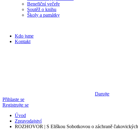
Benefiční večeře
Soutěž o knihu
Školy a památky
Kdo jsme
Kontakt
Darujte
Přihlaste se
Registrujte se
Úvod
Zpravodajství
ROZHOVOR | S Eliškou Sobotkovou o záchraně čakovických v