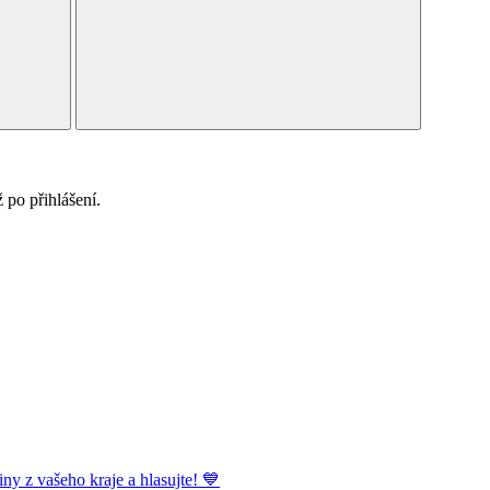
po přihlášení.
ny z vašeho kraje a hlasujte! 💙