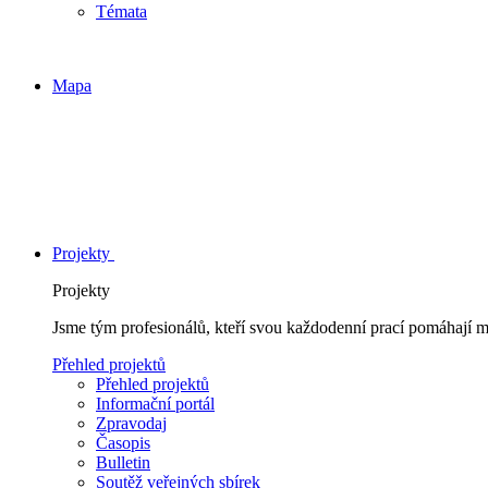
Témata
Mapa
Projekty
Projekty
Jsme tým profesionálů, kteří svou každodenní prací pomáhají 
Přehled projektů
Přehled projektů
Informační portál
Zpravodaj
Časopis
Bulletin
Soutěž veřejných sbírek