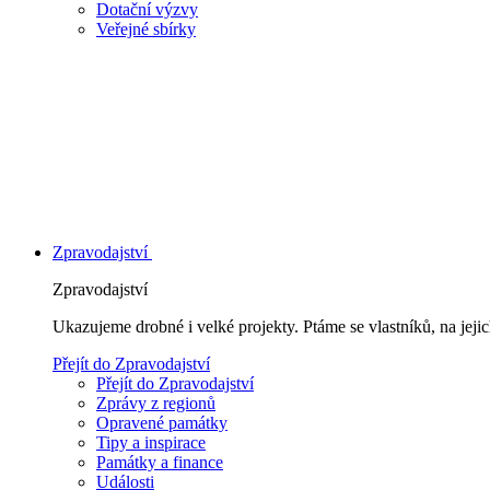
Dotační výzvy
Veřejné sbírky
Zpravodajství
Zpravodajství
Ukazujeme drobné i velké projekty. Ptáme se vlastníků, na jej
Přejít do Zpravodajství
Přejít do Zpravodajství
Zprávy z regionů
Opravené památky
Tipy a inspirace
Památky a finance
Události