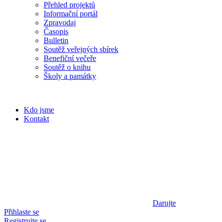
Přehled projektů
Informační portál
Zpravodaj
Časopis
Bulletin
Soutěž veřejných sbírek
Benefiční večeře
Soutěž o knihu
Školy a památky
Kdo jsme
Kontakt
Darujte
Přihlaste se
Registrujte se