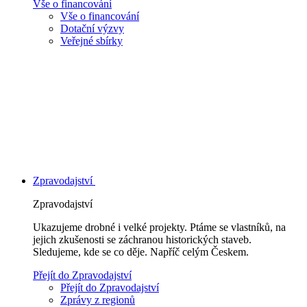
Vše o financování
Vše o financování
Dotační výzvy
Veřejné sbírky
Zpravodajství
Zpravodajství
Ukazujeme drobné i velké projekty. Ptáme se vlastníků, na
jejich zkušenosti se záchranou historických staveb.
Sledujeme, kde se co děje. Napříč celým Českem.
Přejít do Zpravodajství
Přejít do Zpravodajství
Zprávy z regionů