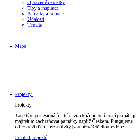
Opravené památky
Tipy a inspirace
Památky a finance
Události
Témata
Mapa
Projekty
Projekty
Jsme tým profesionálů, kteří svou každodenní prací pomáhají
majitelům zachraňovat památky napříč Českem. Fungujeme
od roku 2007 a naše aktivity jsou převáždě dlouhodobé.
Přehled projektů