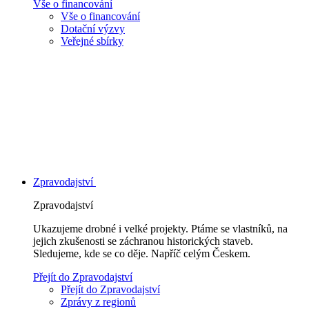
Vše o financování
Vše o financování
Dotační výzvy
Veřejné sbírky
Zpravodajství
Zpravodajství
Ukazujeme drobné i velké projekty. Ptáme se vlastníků, na
jejich zkušenosti se záchranou historických staveb.
Sledujeme, kde se co děje. Napříč celým Českem.
Přejít do Zpravodajství
Přejít do Zpravodajství
Zprávy z regionů