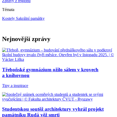
Zprávy z regionů
Témata
Kostely
Sakrální památky
Nejnovější zprávy
Třeboňské gymnázium ožilo sálem v krovech
a knihovnou
Tipy a inspirace
Studentskou soutěž architektury vyhrál projekt
památníku Rudá věž smrti