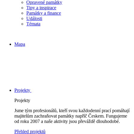
Opravené památky
Tipy a inspirace
Památky a finance
Události
Témata
Mapa
Projekty
Projekty
Jsme tým profesionálů, kteří svou každodenní prací pomáhají
majitelům zachraňovat památky napříč Českem. Fungujeme
od roku 2007 a naše aktivity jsou převáždě dlouhodobé.
Přehled projektů