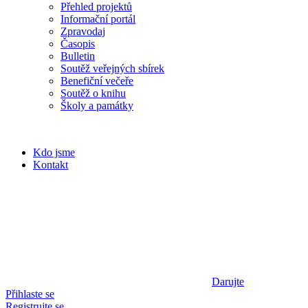
Přehled projektů
Informační portál
Zpravodaj
Časopis
Bulletin
Soutěž veřejných sbírek
Benefiční večeře
Soutěž o knihu
Školy a památky
Kdo jsme
Kontakt
Darujte
Přihlaste se
Registrujte se