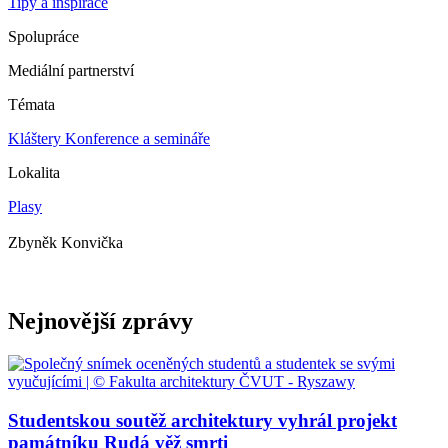
Tipy a inspirace
Spolupráce
Mediální partnerství
Témata
Kláštery
Konference a semináře
Lokalita
Plasy
Zbyněk Konvička
Nejnovější zprávy
Studentskou soutěž architektury vyhrál projekt
památníku Rudá věž smrti