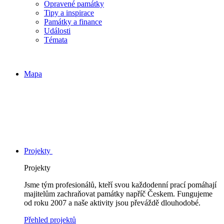
Opravené památky
Tipy a inspirace
Památky a finance
Události
Témata
Mapa
Projekty
Projekty
Jsme tým profesionálů, kteří svou každodenní prací pomáhají
majitelům zachraňovat památky napříč Českem. Fungujeme
od roku 2007 a naše aktivity jsou převáždě dlouhodobé.
Přehled projektů