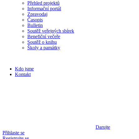
Přehled projektů
Informační portál
Zpravodaj
Časopis
Bulletin
Soutěž veřejných sbírek
Benefiční večeře
Soutěž o knihu
Školy a památky
Kdo jsme
Kontakt
Darujte
Přihlaste se
Registrujte se