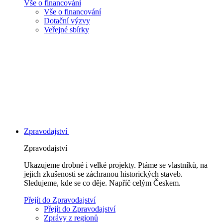
Vše o financování
Vše o financování
Dotační výzvy
Veřejné sbírky
Zpravodajství
Zpravodajství
Ukazujeme drobné i velké projekty. Ptáme se vlastníků, na
jejich zkušenosti se záchranou historických staveb.
Sledujeme, kde se co děje. Napříč celým Českem.
Přejít do Zpravodajství
Přejít do Zpravodajství
Zprávy z regionů