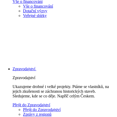
Vše o financování
Vše o financování
Dotační výzvy
Veřejné sbírky
Zpravodajství
Zpravodajství
Ukazujeme drobné i velké projekty. Ptáme se vlastníků, na
jejich zkušenosti se záchranou historických staveb.
Sledujeme, kde se co děje. Napříč celým Českem.
Přejít do Zpravodajství
Přejít do Zpravodajství
Zprávy z regionů