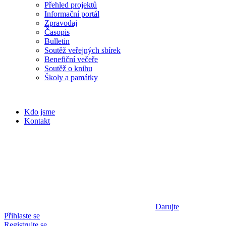
Přehled projektů
Informační portál
Zpravodaj
Časopis
Bulletin
Soutěž veřejných sbírek
Benefiční večeře
Soutěž o knihu
Školy a památky
Kdo jsme
Kontakt
Darujte
Přihlaste se
Registrujte se