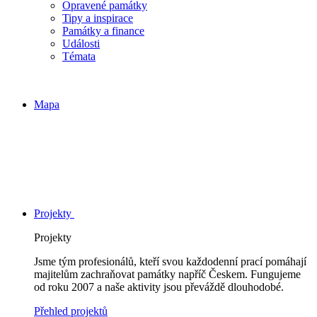
Opravené památky
Tipy a inspirace
Památky a finance
Události
Témata
Mapa
Projekty
Projekty
Jsme tým profesionálů, kteří svou každodenní prací pomáhají
majitelům zachraňovat památky napříč Českem. Fungujeme
od roku 2007 a naše aktivity jsou převáždě dlouhodobé.
Přehled projektů