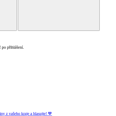
po přihlášení.
ny z vašeho kraje a hlasujte! 💙