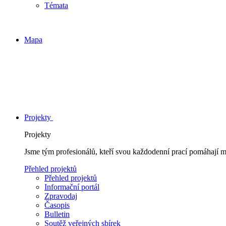
Témata
Mapa
Projekty
Projekty
Jsme tým profesionálů, kteří svou každodenní prací pomáhají 
Přehled projektů
Přehled projektů
Informační portál
Zpravodaj
Časopis
Bulletin
Soutěž veřejných sbírek