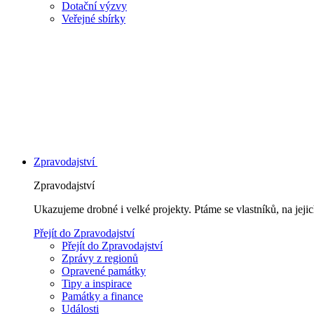
Dotační výzvy
Veřejné sbírky
Zpravodajství
Zpravodajství
Ukazujeme drobné i velké projekty. Ptáme se vlastníků, na jej
Přejít do Zpravodajství
Přejít do Zpravodajství
Zprávy z regionů
Opravené památky
Tipy a inspirace
Památky a finance
Události