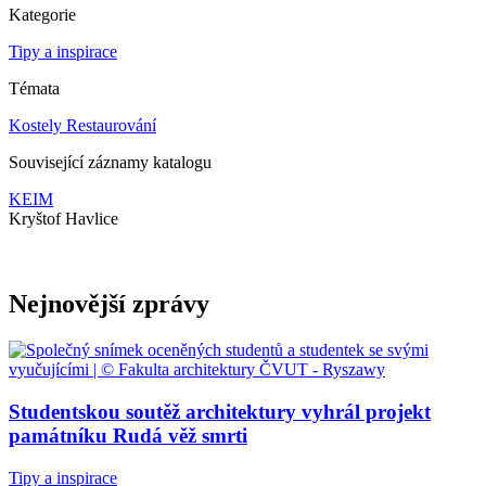
Kategorie
Tipy a inspirace
Témata
Kostely
Restaurování
Související záznamy katalogu
KEIM
Kryštof Havlice
Nejnovější zprávy
Studentskou soutěž architektury vyhrál projekt
památníku Rudá věž smrti
Tipy a inspirace