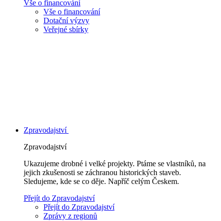
Vše o financování
Vše o financování
Dotační výzvy
Veřejné sbírky
Zpravodajství
Zpravodajství
Ukazujeme drobné i velké projekty. Ptáme se vlastníků, na
jejich zkušenosti se záchranou historických staveb.
Sledujeme, kde se co děje. Napříč celým Českem.
Přejít do Zpravodajství
Přejít do Zpravodajství
Zprávy z regionů