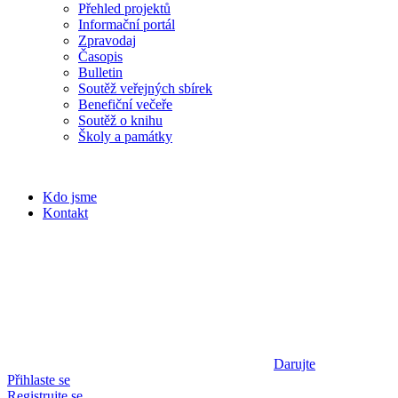
Přehled projektů
Informační portál
Zpravodaj
Časopis
Bulletin
Soutěž veřejných sbírek
Benefiční večeře
Soutěž o knihu
Školy a památky
Kdo jsme
Kontakt
Darujte
Přihlaste se
Registrujte se