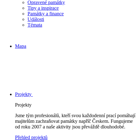
Opravené památky
Tipy a inspirace
Památky a finance
Události
Témata
Mapa
Projekty
Projekty
Jsme tým profesionálů, kteří svou každodenní prací pomáhají
majitelům zachraňovat památky napříč Českem. Fungujeme
od roku 2007 a naše aktivity jsou převáždě dlouhodobé.
Přehled projektů