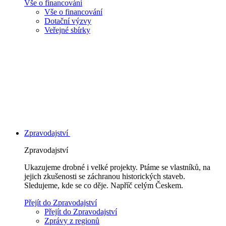
Vše o financování
Vše o financování
Dotační výzvy
Veřejné sbírky
Zpravodajství
Zpravodajství
Ukazujeme drobné i velké projekty. Ptáme se vlastníků, na
jejich zkušenosti se záchranou historických staveb.
Sledujeme, kde se co děje. Napříč celým Českem.
Přejít do Zpravodajství
Přejít do Zpravodajství
Zprávy z regionů