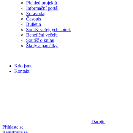
Přehled projektů
Informační portál
Zpravodaj
Časopis
Bulletin
Soutěž veřejných sbírek
Benefiční večeře
Soutěž o knihu
Školy a památky
Kdo jsme
Kontakt
Darujte
Přihlaste se
Registrujte se