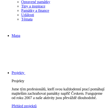
Opravené památky
Tipy a inspirace
Památky a finance
Události
Témata
Mapa
Projekty
Projekty
Jsme tým profesionálů, kteří svou každodenní prací pomáhají
majitelům zachraňovat památky napříč Českem. Fungujeme
od roku 2007 a naše aktivity jsou převáždě dlouhodobé.
Přehled projektů