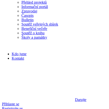
Přehled projektů
Informační portál
Zpravodaj
Časopis
Bulletin
Soutěž veřejných sbírek
Benefiční večeře
Soutěž o knihu
Školy a památky
Kdo jsme
Kontakt
Darujte
Přihlaste se
Registrujte se