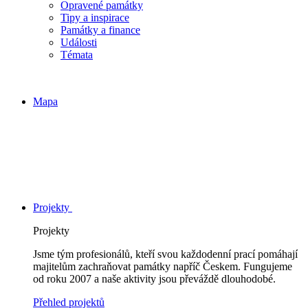
Opravené památky
Tipy a inspirace
Památky a finance
Události
Témata
Mapa
Projekty
Projekty
Jsme tým profesionálů, kteří svou každodenní prací pomáhají
majitelům zachraňovat památky napříč Českem. Fungujeme
od roku 2007 a naše aktivity jsou převáždě dlouhodobé.
Přehled projektů