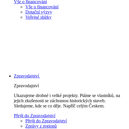
Vše o financování
Vše o financování
Dotační výzvy
Veřejné sbírky
Zpravodajství
Zpravodajství
Ukazujeme drobné i velké projekty. Ptáme se vlastníků, na
jejich zkušenosti se záchranou historických staveb.
Sledujeme, kde se co děje. Napříč celým Českem.
Přejít do Zpravodajství
Přejít do Zpravodajství
Zprávy z regionů