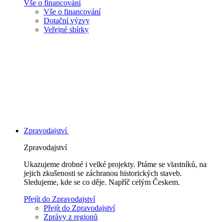
Vše o financování
Vše o financování
Dotační výzvy
Veřejné sbírky
Zpravodajství
Zpravodajství
Ukazujeme drobné i velké projekty. Ptáme se vlastníků, na
jejich zkušenosti se záchranou historických staveb.
Sledujeme, kde se co děje. Napříč celým Českem.
Přejít do Zpravodajství
Přejít do Zpravodajství
Zprávy z regionů