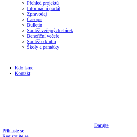
Přehled projektů
Informační portál
Zpravodaj
Časopis
Bulletin
Soutěž veřejných sbírek
Benefiční večeře
Soutěž o knihu
Školy a památky
Kdo jsme
Kontakt
Darujte
Přihlaste se
Registrujte se