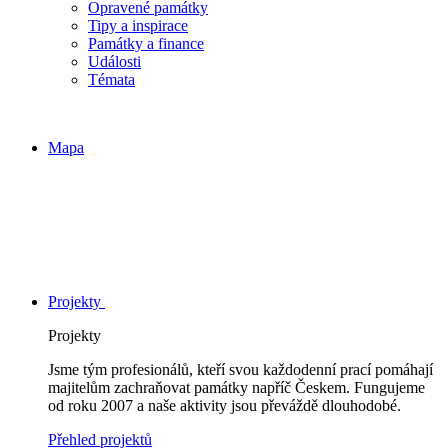
Opravené památky
Tipy a inspirace
Památky a finance
Události
Témata
Mapa
Projekty
Projekty
Jsme tým profesionálů, kteří svou každodenní prací pomáhají
majitelům zachraňovat památky napříč Českem. Fungujeme
od roku 2007 a naše aktivity jsou převáždě dlouhodobé.
Přehled projektů