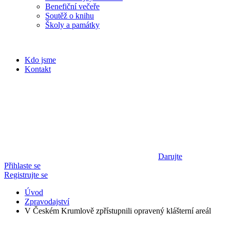
Benefiční večeře
Soutěž o knihu
Školy a památky
Kdo jsme
Kontakt
Darujte
Přihlaste se
Registrujte se
Úvod
Zpravodajství
V Českém Krumlově zpřístupnili opravený klášterní areál