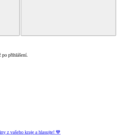
po přihlášení.
ny z vašeho kraje a hlasujte! 💙