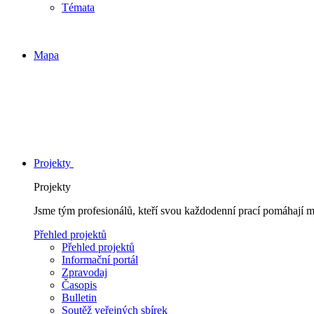
Témata
Mapa
Projekty
Projekty
Jsme tým profesionálů, kteří svou každodenní prací pomáhají 
Přehled projektů
Přehled projektů
Informační portál
Zpravodaj
Časopis
Bulletin
Soutěž veřejných sbírek