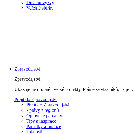
Dotační výzvy
Veřejné sbírky
Zpravodajství
Zpravodajství
Ukazujeme drobné i velké projekty. Ptáme se vlastníků, na jej
Přejít do Zpravodajství
Přejít do Zpravodajství
Zprávy z regionů
Opravené památky
Tipy a inspirace
Památky a finance
Události