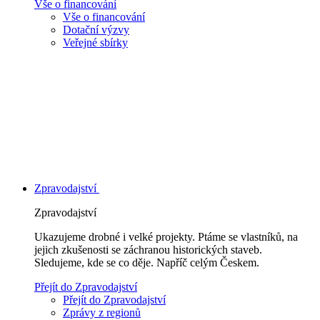
Vše o financování
Vše o financování
Dotační výzvy
Veřejné sbírky
Zpravodajství
Zpravodajství
Ukazujeme drobné i velké projekty. Ptáme se vlastníků, na
jejich zkušenosti se záchranou historických staveb.
Sledujeme, kde se co děje. Napříč celým Českem.
Přejít do Zpravodajství
Přejít do Zpravodajství
Zprávy z regionů