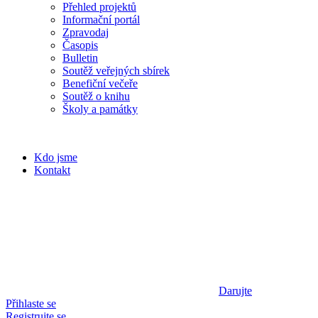
Přehled projektů
Informační portál
Zpravodaj
Časopis
Bulletin
Soutěž veřejných sbírek
Benefiční večeře
Soutěž o knihu
Školy a památky
Kdo jsme
Kontakt
Darujte
Přihlaste se
Registrujte se