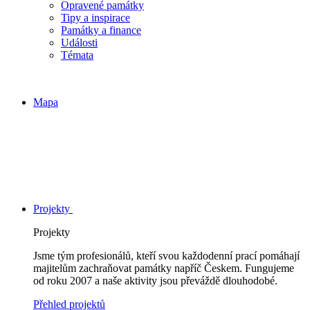
Opravené památky
Tipy a inspirace
Památky a finance
Události
Témata
Mapa
Projekty
Projekty
Jsme tým profesionálů, kteří svou každodenní prací pomáhají
majitelům zachraňovat památky napříč Českem. Fungujeme
od roku 2007 a naše aktivity jsou převáždě dlouhodobé.
Přehled projektů