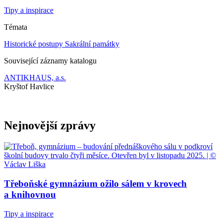
Tipy a inspirace
Témata
Historické postupy
Sakrální památky
Související záznamy katalogu
ANTIKHAUS, a.s.
Kryštof Havlice
Nejnovější zprávy
Třeboňské gymnázium ožilo sálem v krovech
a knihovnou
Tipy a inspirace