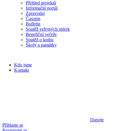
Přehled projektů
Informační portál
Zpravodaj
Časopis
Bulletin
Soutěž veřejných sbírek
Benefiční večeře
Soutěž o knihu
Školy a památky
Kdo jsme
Kontakt
Darujte
Přihlaste se
Registrujte se