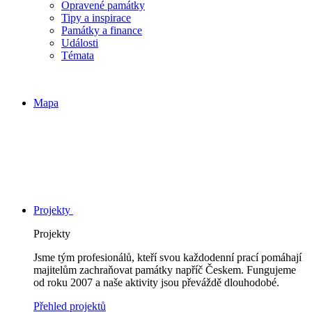
Opravené památky
Tipy a inspirace
Památky a finance
Události
Témata
Mapa
Projekty
Projekty
Jsme tým profesionálů, kteří svou každodenní prací pomáhají
majitelům zachraňovat památky napříč Českem. Fungujeme
od roku 2007 a naše aktivity jsou převáždě dlouhodobé.
Přehled projektů