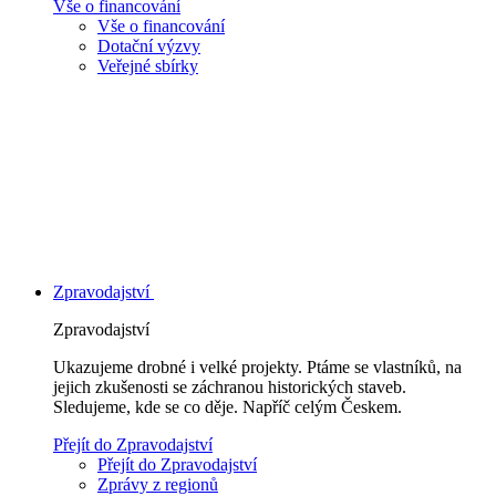
Vše o financování
Vše o financování
Dotační výzvy
Veřejné sbírky
Zpravodajství
Zpravodajství
Ukazujeme drobné i velké projekty. Ptáme se vlastníků, na
jejich zkušenosti se záchranou historických staveb.
Sledujeme, kde se co děje. Napříč celým Českem.
Přejít do Zpravodajství
Přejít do Zpravodajství
Zprávy z regionů