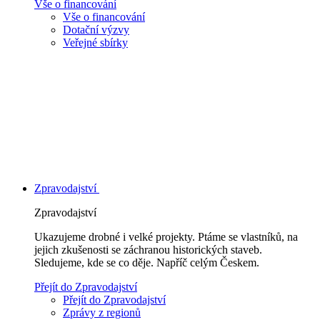
Vše o financování
Vše o financování
Dotační výzvy
Veřejné sbírky
Zpravodajství
Zpravodajství
Ukazujeme drobné i velké projekty. Ptáme se vlastníků, na
jejich zkušenosti se záchranou historických staveb.
Sledujeme, kde se co děje. Napříč celým Českem.
Přejít do Zpravodajství
Přejít do Zpravodajství
Zprávy z regionů