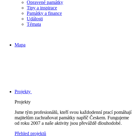
Opravené památky
Tipy a inspirace
Památky a finance
Události
Témata
Mapa
Projekty
Projekty
Jsme tým profesionálů, kteří svou každodenní prací pomáhají
majitelům zachraňovat památky napříč Českem. Fungujeme
od roku 2007 a naše aktivity jsou převáždě dlouhodobé.
Přehled projektů