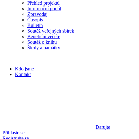
Přehled projektů
Informační portál
Zpravodaj
Časopis
Bulletin
Soutěž veřejných sbírek
Benefiční večeře
Soutěž o knihu
Školy a památky
Kdo jsme
Kontakt
Darujte
Přihlaste se
Registrujte se