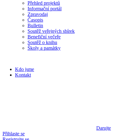
Přehled projektů
Informační portál
Zpravodaj
Časopis
Bulletin
Soutěž veřejných sbírek
Benefiční večeře
Soutěž o knihu
Školy a památky
Kdo jsme
Kontakt
Darujte
Přihlaste se
Registrujte se