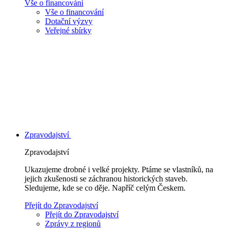
Vše o financování
Vše o financování
Dotační výzvy
Veřejné sbírky
Zpravodajství
Zpravodajství
Ukazujeme drobné i velké projekty. Ptáme se vlastníků, na
jejich zkušenosti se záchranou historických staveb.
Sledujeme, kde se co děje. Napříč celým Českem.
Přejít do Zpravodajství
Přejít do Zpravodajství
Zprávy z regionů