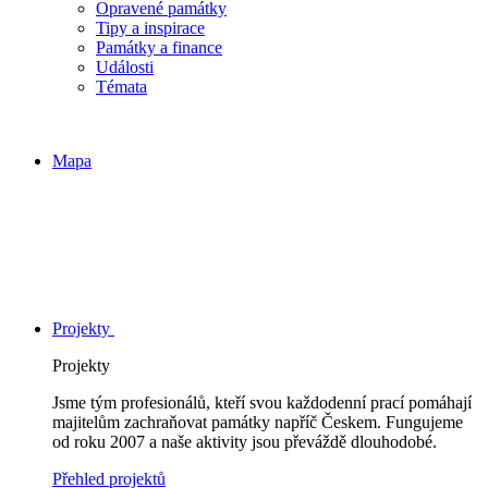
Opravené památky
Tipy a inspirace
Památky a finance
Události
Témata
Mapa
Projekty
Projekty
Jsme tým profesionálů, kteří svou každodenní prací pomáhají
majitelům zachraňovat památky napříč Českem. Fungujeme
od roku 2007 a naše aktivity jsou převáždě dlouhodobé.
Přehled projektů