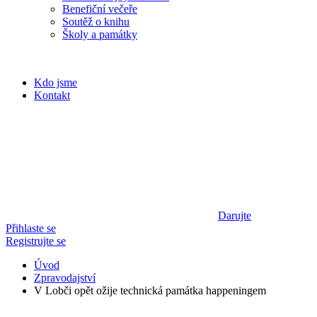
Benefiční večeře
Soutěž o knihu
Školy a památky
Kdo jsme
Kontakt
Darujte
Přihlaste se
Registrujte se
Úvod
Zpravodajství
V Lobči opět ožije technická památka happeningem