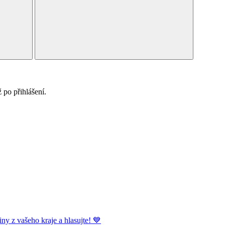
po přihlášení.
ny z vašeho kraje a hlasujte! 💙