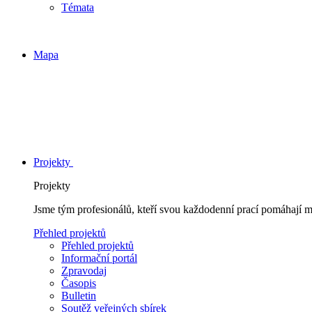
Témata
Mapa
Projekty
Projekty
Jsme tým profesionálů, kteří svou každodenní prací pomáhají 
Přehled projektů
Přehled projektů
Informační portál
Zpravodaj
Časopis
Bulletin
Soutěž veřejných sbírek