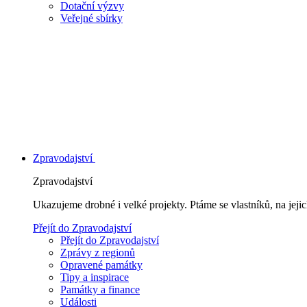
Dotační výzvy
Veřejné sbírky
Zpravodajství
Zpravodajství
Ukazujeme drobné i velké projekty. Ptáme se vlastníků, na jej
Přejít do Zpravodajství
Přejít do Zpravodajství
Zprávy z regionů
Opravené památky
Tipy a inspirace
Památky a finance
Události