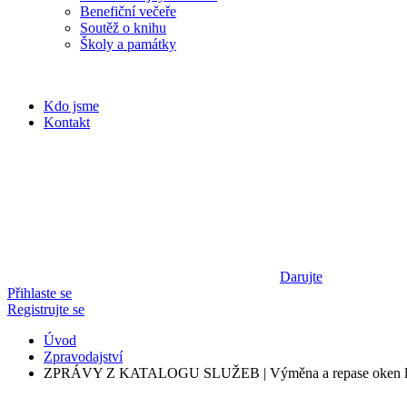
Benefiční večeře
Soutěž o knihu
Školy a památky
Kdo jsme
Kontakt
Darujte
Přihlaste se
Registrujte se
Úvod
Zpravodajství
ZPRÁVY Z KATALOGU SLUŽEB | Výměna a repase oken libe