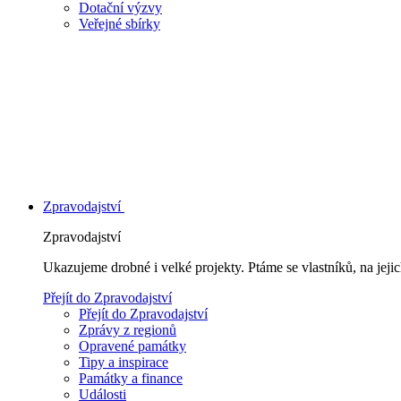
Dotační výzvy
Veřejné sbírky
Zpravodajství
Zpravodajství
Ukazujeme drobné i velké projekty. Ptáme se vlastníků, na jej
Přejít do Zpravodajství
Přejít do Zpravodajství
Zprávy z regionů
Opravené památky
Tipy a inspirace
Památky a finance
Události