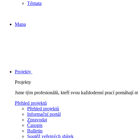
Témata
Mapa
Projekty
Projekty
Jsme tým profesionálů, kteří svou každodenní prací pomáhají 
Přehled projektů
Přehled projektů
Informační portál
Zpravodaj
Časopis
Bulletin
Soutěž veřejných sbírek