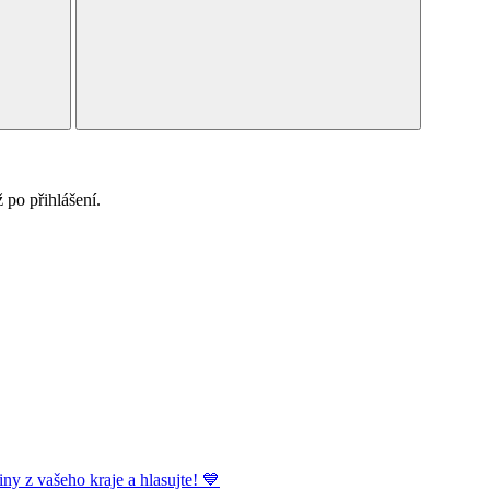
po přihlášení.
ny z vašeho kraje a hlasujte! 💙