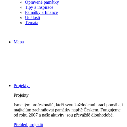
Opravené památky
Tipy a inspirace
Památky a finance
Události
Témata
Mapa
Projekty
Projekty
Jsme tým profesionálů, kteří svou každodenní prací pomáhají
majitelům zachraňovat památky napříč Českem. Fungujeme
od roku 2007 a naše aktivity jsou převáždě dlouhodobé.
Přehled projektů