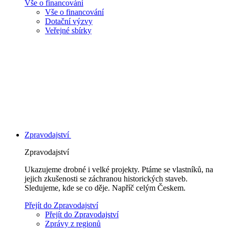
Vše o financování
Vše o financování
Dotační výzvy
Veřejné sbírky
Zpravodajství
Zpravodajství
Ukazujeme drobné i velké projekty. Ptáme se vlastníků, na
jejich zkušenosti se záchranou historických staveb.
Sledujeme, kde se co děje. Napříč celým Českem.
Přejít do Zpravodajství
Přejít do Zpravodajství
Zprávy z regionů