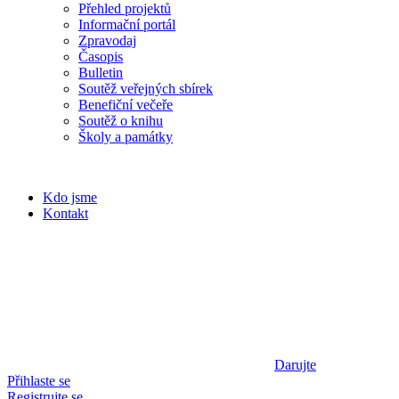
Přehled projektů
Informační portál
Zpravodaj
Časopis
Bulletin
Soutěž veřejných sbírek
Benefiční večeře
Soutěž o knihu
Školy a památky
Kdo jsme
Kontakt
Darujte
Přihlaste se
Registrujte se